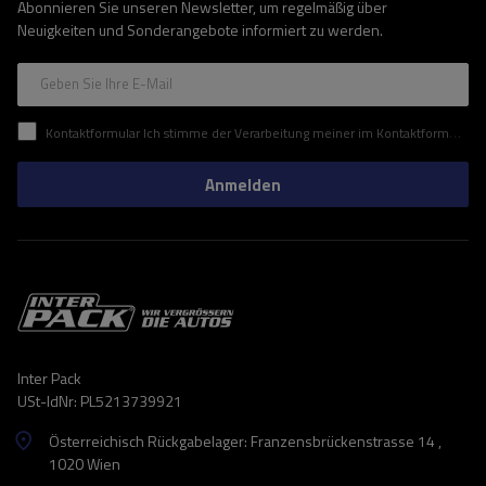
Abonnieren Sie unseren Newsletter, um regelmäßig über
Neuigkeiten und Sonderangebote informiert zu werden.
Geben Sie Ihre E-Mail
Kontaktformular Ich stimme der Verarbeitung meiner im Kontaktformular enthaltenen personenbezogenen Daten gemäß der Verordnung (EU) des Europäischen Parlaments und des Rates zu.
Anmelden
Inter Pack
USt-IdNr: PL5213739921
Österreichisch Rückgabelager: Franzensbrückenstrasse 14 ,
1020 Wien