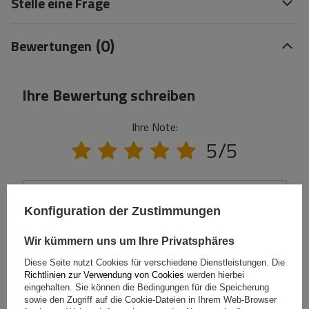
Stelle eine Frage
(0)
Bewertungen
Ihre Bewertung schreiben
Ihre Note:
5/5
Inhalt Ihrer Bewertung
Konfiguration der Zustimmungen
Wir kümmern uns um Ihre Privatsphäres
Diese Seite nutzt Cookies für verschiedene Dienstleistungen. Die
Richtlinien zur Verwendung von Cookies
werden hierbei
Ihr Produktfoto hinzufügen:
eingehalten. Sie können die Bedingungen für die Speicherung
sowie den Zugriff auf die Cookie-Dateien in Ihrem Web-Browser