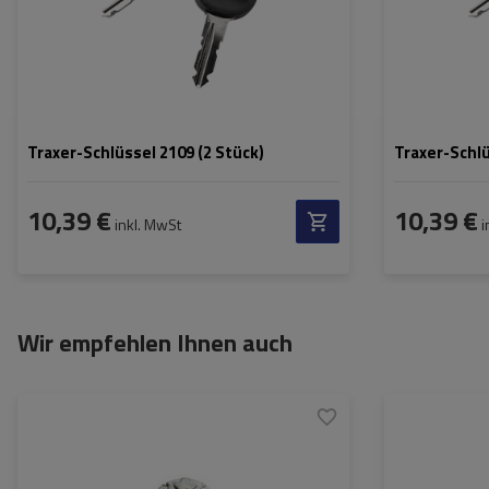
Traxer-Schlüssel 2109 (2 Stück)
Traxer-Schlü
10,39 €
10,39 €
inkl. MwSt
i
Wir empfehlen Ihnen auch
Passend für: