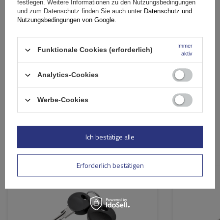
festlegen. Weitere Informationen zu den Nutzungsbedingungen
und zum Datenschutz finden Sie auch unter
Datenschutz und
Nutzungsbedingungen von Google
.
Ihr Vorname
Immer
Funktionale Cookies (erforderlich)
aktiv
Ihre E-Mail-Adresse
Analytics-Cookies
Bewertung abschicken
Werbe-Cookies
Ich bestätige alle
Ähnliche Produkte
Erforderlich bestätigen
Passend für:
Traxer
,
Zenith
,
Horizon
Passend für: