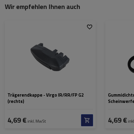
Wir empfehlen Ihnen auch
Trägerendkappe - Virgo IR/RR/FP G2
Gummidichtu
(rechts)
Scheinwerfe
4,69 €
4,69 €
inkl. MwSt
ink