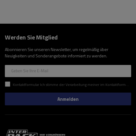
Werden Sie Mitglied
Abonnieren Sie unseren Newsletter, um regelmäßig über
Neuigkeiten und Sonderangebote informiert zu werden.
Geben Sie Ihre E-Mail
Kontaktformular Ich stimme der Verarbeitung meiner im Kontaktformular enthaltenen personenbezogenen Daten gemäß der Verordnung (EU) des Europäischen Parlaments und des Rates zu.
Anmelden