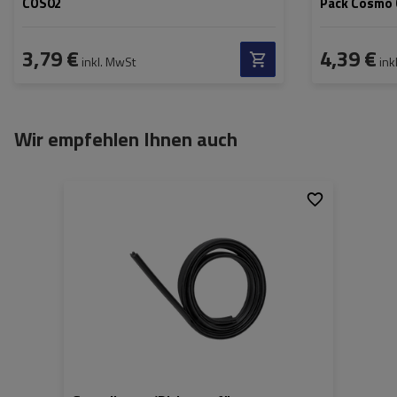
COS02
Pack Cosmo
3,79 €
4,39 €
inkl. MwSt
ink
Wir empfehlen Ihnen auch