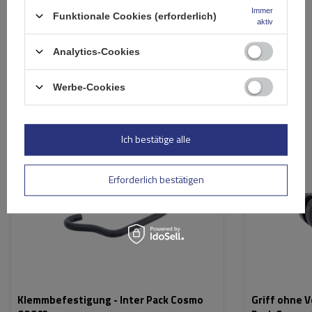
Immer
Bewertung abschicken
Funktionale Cookies (erforderlich)
aktiv
Analytics-Cookies
Werbe-Cookies
Ähnliche Produkte
Ich bestätige alle
Erforderlich bestätigen
Klemmbefestigung - Inter Pack Cosmo
Griff ohne V