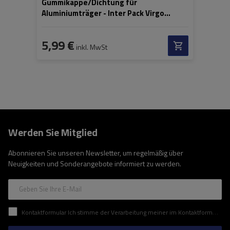
Gummikappe/Dichtung für
Aluminiumträger - Inter Pack Virgo
1010IP
5,99 €
inkl. MwSt
Werden Sie Mitglied
Abonnieren Sie unseren Newsletter, um regelmäßig über
Neuigkeiten und Sonderangebote informiert zu werden.
Geben Sie Ihre E-Mail
Kontaktformular Ich stimme der Verarbeitung meiner im Kontaktformular enthaltenen personenbezogenen Daten gemäß der Verordnung (EU) des Europäischen Parlaments und des Rates zu.