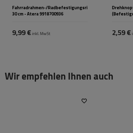
Fahrradrahmen-/Radbefestigungsriemen
Drehknopf
30 cm - Atera 9918700936
(Befestig
Giro AF+ 
9,99 €
2,59 €
inkl. MwSt
i
Wir empfehlen Ihnen auch
Passend für:
Atera