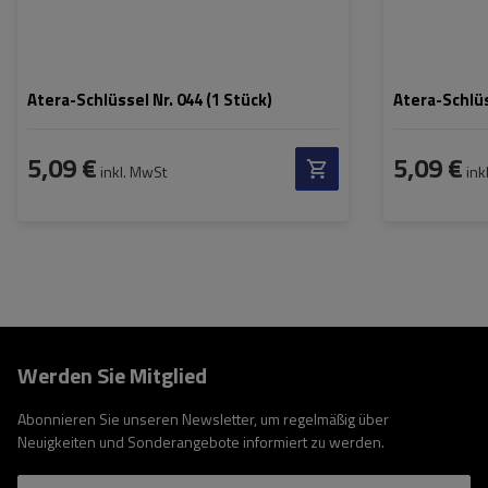
Atera-Schlüssel Nr. 044 (1 Stück)
Atera-Schlüs
5,09 €
5,09 €
inkl. MwSt
ink
Werden Sie Mitglied
Abonnieren Sie unseren Newsletter, um regelmäßig über
Neuigkeiten und Sonderangebote informiert zu werden.