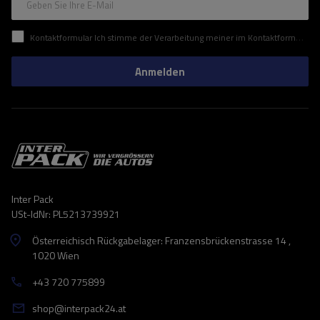
Geben Sie Ihre E-Mail
Kontaktformular Ich stimme der Verarbeitung meiner im Kontaktformular enthaltenen personenbezogenen Daten gemäß der Verordnung (EU) des Europäischen Parlaments und des Rates zu.
Anmelden
Inter Pack
USt-IdNr: PL5213739921
Österreichisch Rückgabelager: Franzensbrückenstrasse 14 ,
1020 Wien
+43 720 775899
shop@interpack24.at