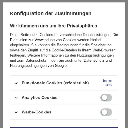
(0)
Bewertungen
Konfiguration der Zustimmungen
Ihre Bewertung schreiben
Wir kümmern uns um Ihre Privatsphäres
Diese Seite nutzt Cookies für verschiedene Dienstleistungen. Die
Ihre Note:
Richtlinien zur Verwendung von Cookies
werden hierbei
5/5
eingehalten. Sie können die Bedingungen für die Speicherung
sowie den Zugriff auf die Cookie-Dateien in Ihrem Web-Browser
festlegen. Weitere Informationen zu den Nutzungsbedingungen
und zum Datenschutz finden Sie auch unter
Datenschutz und
Inhalt Ihrer Bewertung
Nutzungsbedingungen von Google
.
Immer
Funktionale Cookies (erforderlich)
aktiv
Analytics-Cookies
Ihr Produktfoto hinzufügen:
Werbe-Cookies