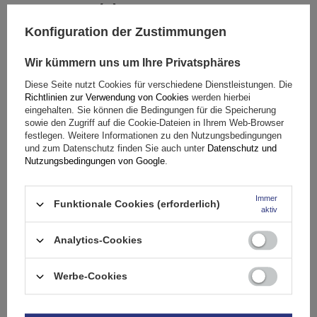
(0)
Bewertungen
Konfiguration der Zustimmungen
Ihre Bewertung schreiben
Wir kümmern uns um Ihre Privatsphäres
Diese Seite nutzt Cookies für verschiedene Dienstleistungen. Die
Ihre Note:
Richtlinien zur Verwendung von Cookies
werden hierbei
5/5
eingehalten. Sie können die Bedingungen für die Speicherung
sowie den Zugriff auf die Cookie-Dateien in Ihrem Web-Browser
festlegen. Weitere Informationen zu den Nutzungsbedingungen
und zum Datenschutz finden Sie auch unter
Datenschutz und
Inhalt Ihrer Bewertung
Nutzungsbedingungen von Google
.
Immer
Funktionale Cookies (erforderlich)
aktiv
Analytics-Cookies
Ihr Produktfoto hinzufügen:
Werbe-Cookies