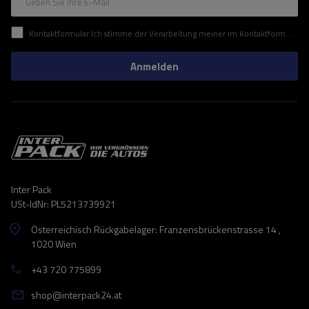
Geben Sie Ihre E-Mail
Kontaktformular Ich stimme der Verarbeitung meiner im Kontaktformular enthaltenen personenbezogenen Daten gemäß der Verordnung (EU) des Europäischen Parlaments und des Rates zu.
Anmelden
Inter Pack
USt-IdNr: PL5213739921
Österreichisch Rückgabelager: Franzensbrückenstrasse 14 ,
1020 Wien
+43 720 775899
shop@interpack24.at