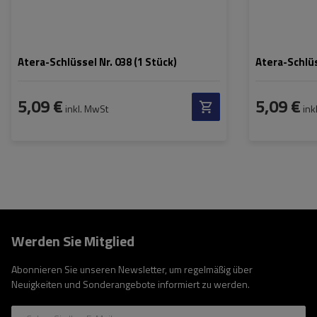
Atera-Schlüssel Nr. 038 (1 Stück)
Atera-Schlüs
5,09 €
5,09 €
inkl. MwSt
ink
Werden Sie Mitglied
Abonnieren Sie unseren Newsletter, um regelmäßig über
Neuigkeiten und Sonderangebote informiert zu werden.