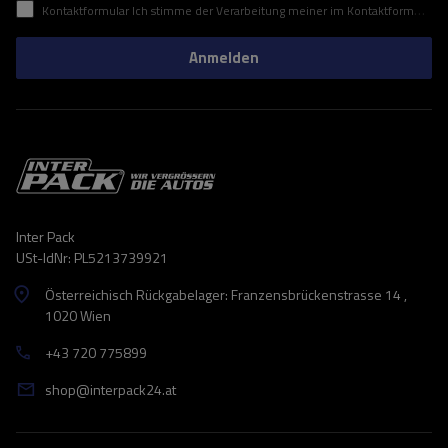
Kontaktformular Ich stimme der Verarbeitung meiner im Kontaktformular enthaltenen personenbezogenen Daten gemäß der Verordnung (EU) des Europäischen Parlaments und des Rates zu.
Anmelden
Inter Pack
USt-IdNr: PL5213739921
Österreichisch Rückgabelager: Franzensbrückenstrasse 14 ,
1020 Wien
+43 720 775899
shop@interpack24.at