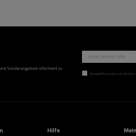
Geben Sie Ihre E-Mail
 und Sonderangebote informiert zu
Kontaktformular Ich stimme der Verarbeitung mei
on
Hilfe
Mein