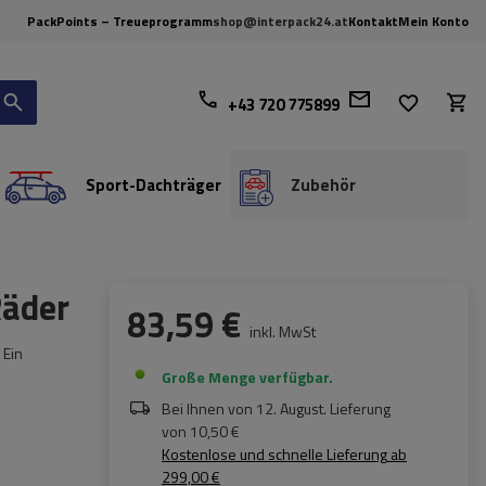
PackPoints – Treueprogramm
shop@interpack24.at
Kontakt
Mein Konto
+43 720 775899
Sport-Dachträger
Zubehör
äder
83,59 €
inkl. MwSt
 Ein
Große Menge verfügbar
Bei Ihnen von
12. August
. Lieferung
von
10,50 €
Kostenlose und schnelle Lieferung
ab
299,00 €