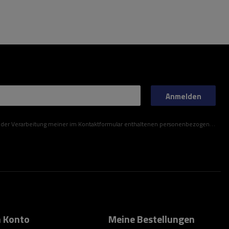
Anmelden
ner im Kontaktformular enthaltenen personenbezogenen Daten gemäß der Verordnung (EU) des Europäischen Parlaments und des Rates zu.
 Konto
Meine Bestellungen