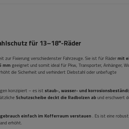
lschutz für 13–18"-Räder
it zur Fixierung verschiedenster Fahrzeuge. Sie ist für Räder
mit 
25 mm
geeignet und somit ideal für Pkw, Transporter, Anhänger, 
höht die Sicherheit und verhindert Diebstahl oder unbefugte
gen konzipiert – es ist
staub-, wasser- und korrosionsbeständ
sätzliche
Schutzscheibe deckt die Radbolzen ab
und erschwert d
htgebrauch einfach im Kofferraum verstauen
. Es ist eine robus
tand erhöht.