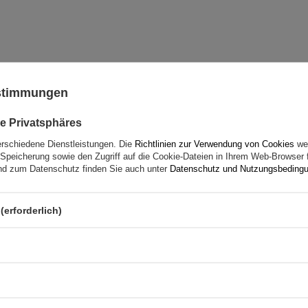
ustimmungen
Ihre Note:
5/5
e Privatsphäres
erschiedene Dienstleistungen. Die
Richtlinien zur Verwendung von Cookies
wer
Speicherung sowie den Zugriff auf die Cookie-Dateien in Ihrem Web-Browser 
d zum Datenschutz finden Sie auch unter
Datenschutz und Nutzungsbeding
(erforderlich)