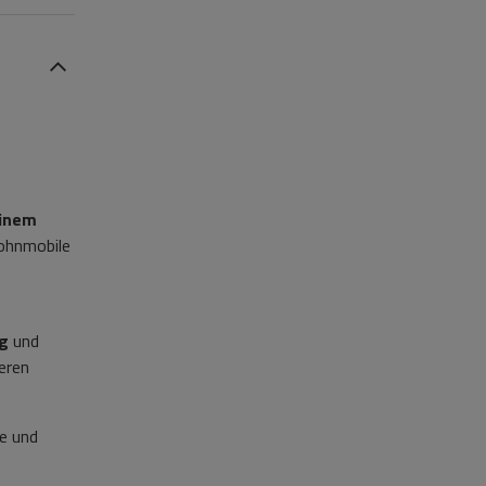
einem
Wohnmobile
ig
und
eren
te und