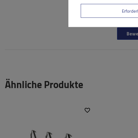
Erforder
Ihre E-Mail-Adresse
Bewe
Ähnliche Produkte
Breite:
88 cm
Höhe:
46 cm