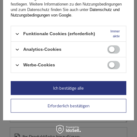
festlegen. Weitere Informationen zu den Nutzungsbedingungen
und zum Datenschutz finden Sie auch unter
Datenschutz und
Stelle eine Frage
Nutzungsbedingungen von Google
.
(0)
Bewertungen
Immer
Funktionale Cookies (erforderlich)
aktiv
Analytics-Cookies
Ihre Bewertung schreiben
Werbe-Cookies
Ihre Note:
5/5
Ich bestätige alle
Inhalt Ihrer Bewertung
Erforderlich bestätigen
Ihr Produktfoto hinzufügen: