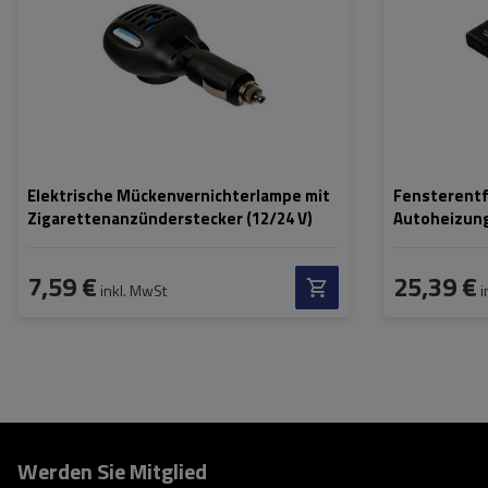
Elektrische Mückenvernichterlampe mit
Fensterent
Zigarettenanzünderstecker (12/24 V)
Autoheizun
7,59 €
25,39 €
inkl. MwSt
i
Werden Sie Mitglied