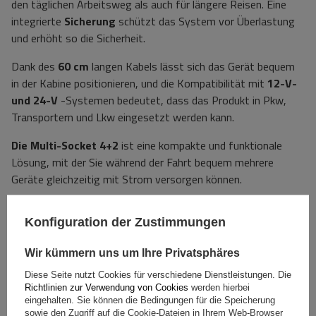
den täglichen Arbeitsweg als auch für längere Reisen. Eine
integrierte
Sicherung
schützt das System vor Überlastung
und erhöht so die Sicherheit.
Dank des
60 cm
langen Kabels lässt sich das Gerät bequem
in der Kabine positionieren, und die Kompatibilität mit
12-V-
und 24-V
-Systemen bedeutet, dass das Produkt in Pkw,
Transportern und Lkw eingesetzt werden kann.
Die Multi-Socket 4+2
ist eine kompakte und funktionale
Lösung, mit der Sie während der Fahrt bequem mehrere
Geräte gleichzeitig mit Strom versorgen können.
Spezifikation
Konfiguration der Zustimmungen
Wir kümmern uns um Ihre Privatsphäres
Das Produkt passt zu Autos
Diese Seite nutzt Cookies für verschiedene Dienstleistungen. Die
Richtlinien zur Verwendung von Cookies
werden hierbei
Lieferung
eingehalten. Sie können die Bedingungen für die Speicherung
sowie den Zugriff auf die Cookie-Dateien in Ihrem Web-Browser