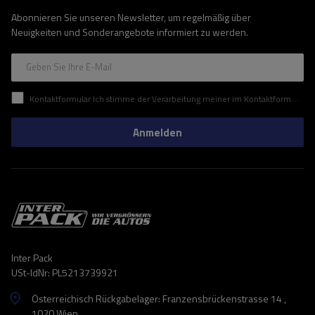
Abonnieren Sie unseren Newsletter, um regelmäßig über
Neuigkeiten und Sonderangebote informiert zu werden.
Geben Sie Ihre E-Mail
Kontaktformular Ich stimme der Verarbeitung meiner im Kontaktformular enthaltenen personenbezogenen Daten gemäß der Verordnung (EU) des Europäischen Parlaments und des Rates zu.
Anmelden
Inter Pack
USt-IdNr: PL5213739921
Österreichisch Rückgabelager: Franzensbrückenstrasse 14 ,
1020 Wien