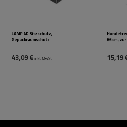
LAMP 4D Sitzschutz,
Hundetren
Gepäckraumschutz
66 cm, zu
Vordersit
43,09 €
15,19 
inkl. MwSt