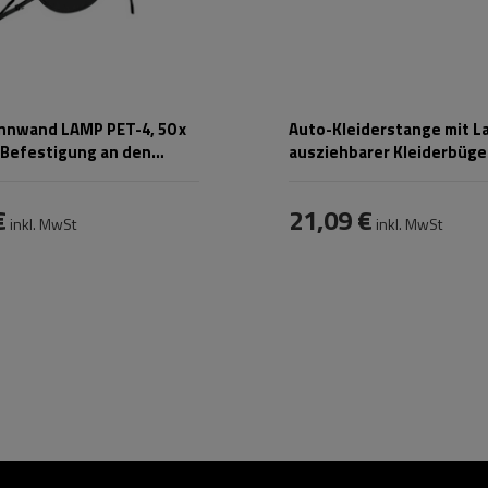
nwand LAMP PET-4, 50 x
Auto-Kleiderstange mit L
r Befestigung an den
ausziehbarer Kleiderbüge
zen
cm
€
21,09 €
inkl. MwSt
inkl. MwSt