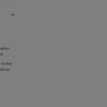
pakten
it.
r Ersten
hlichen