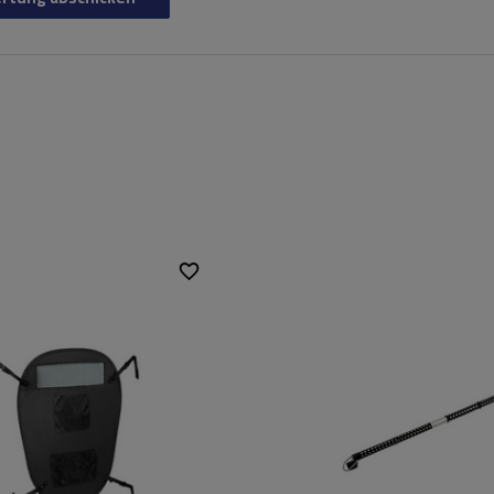
50 cm
Länge:
min. 90 cm
cm
66 cm