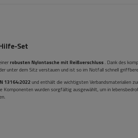
Hilfe-Set
einer
robusten Nylontasche mit Reißverschluss
. Dank des kom
 unter dem Sitz verstauen und ist so im Notfall schnell griffbere
IN 13164:2022
und enthält die wichtigsten Verbandsmaterialien zu
Alle Komponenten wurden sorgfältig ausgewählt, um in lebensbedro
en.