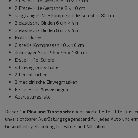
2 Erste-Hilfe-Verbände 10 × 12 cm
2 Erste-Hilfe-Verbände 8 × 10 cm
saugfähiges Vlieskompressorkissen 60 × 80 cm
2 elastische Binden 6 cm × 4 m
3 elastische Binden 8 cm × 4 m
Notfalldecke
6 sterile Kompressen 10 × 10 cm
dreieckiger Schal 96 × 96 × 136 cm
Erste-Hilfe-Schere
4 Einweghandschuhe
2 Feuchttücher
2 medizinische Einwegmasken
Erste-Hilfe-Anweisungen
Ausrüstungsliste
Dieser für
Pkw und Transporter
konzipierte Erste-Hilfe-Kasten 
unverzichtbarer Ausrüstungsgegenstand für jedes Auto und ermögl
Gesundheitsgefährdung für Fahrer und Mitfahrer.