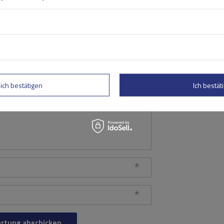
Ihre Note:
5/5
lich bestätigen
Ich bestäti
rtung abschicken