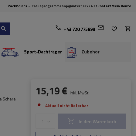
PackPoints – Treueprogramm
shop@interpack24.at
Kontakt
Mein Konto
+43 720 775899
Sport-Dachträger
Zubehör
15,19 €
inkl. MwSt
ne Schere
Aktuell nicht lieferbar
In den Warenkorb