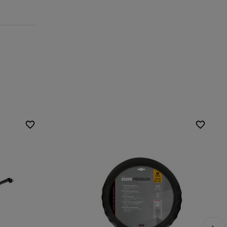
,
max. 160