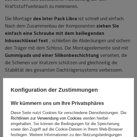
Kraftstoffverbrauch zu minimieren.
Die Montage
des Inter Pack Libra
ist schnell und einfach.
Nach dem Zusammenbau der Komponenten
ziehen Sie
einfach eine Schraube mit dem beiliegenden
Inbusschlüssel fest
, schließen die Abdeckungen und sichern
den Träger mit dem Schloss. Die Montageelemente sind mit
Gummipads und einer Silikonbeschichtung
versehen, die
die Schienen vor Kratzern schützen und gleichzeitig die
Stabilität des gesamten Dachträgersystems verbessern.
Spezifikation
Konfiguration der Zustimmungen
Wir kümmern uns um Ihre Privatsphäres
Das Produkt passt zu Autos
Diese Seite nutzt Cookies für verschiedene Dienstleistungen. Die
Richtlinien zur Verwendung von Cookies
werden hierbei
Stelle eine Frage
eingehalten. Sie können die Bedingungen für die Speicherung
sowie den Zugriff auf die Cookie-Dateien in Ihrem Web-Browser
festlegen. Weitere Informationen zu den Nutzungsbedingungen