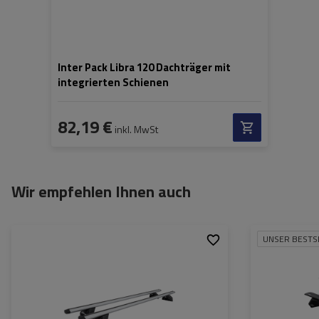
Inter Pack Libra 120 Dachträger mit
integrierten Schienen
82,19 €
inkl. MwSt
Wir empfehlen Ihnen auch
UNSER BESTS
Material:
aluminium
Maximale Nutzlast:
100 kg
Farbe der Träger:
silber
Zertifikat:
TÜV