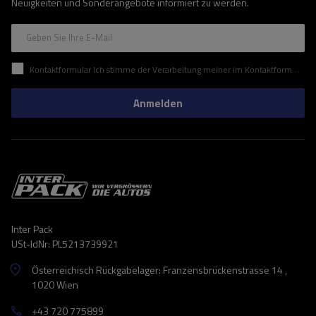
Neuigkeiten und Sonderangebote informiert zu werden.
Geben Sie Ihre E-Mail
Kontaktformular Ich stimme der Verarbeitung meiner im Kontaktformular enthaltenen personenbezogenen Daten gemäß der Verordnung (EU) des Europäischen Parlaments und des Rates zu.
Anmelden
Inter Pack
USt-IdNr: PL5213739921
Österreichisch Rückgabelager: Franzensbrückenstrasse 14 ,
1020 Wien
+43 720 775899