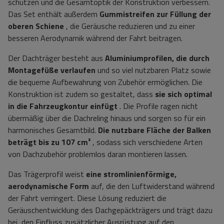
schützen und die Gesamtoptik der Konstruktion verbessern.
Das Set enthält außerdem
Gummistreifen zur Füllung der
oberen Schiene
, die Geräusche reduzieren und zu einer
besseren Aerodynamik während der Fahrt beitragen.
Der Dachträger besteht aus
Aluminiumprofilen, die durch
Montagefüße verlaufen
und so viel nutzbaren Platz sowie
die bequeme Aufbewahrung von Zubehör ermöglichen. Die
Konstruktion ist zudem so gestaltet, dass
sie sich optimal
in die Fahrzeugkontur einfügt
. Die Profile ragen nicht
übermäßig über die Dachreling hinaus und sorgen so für ein
harmonisches Gesamtbild.
Die nutzbare Fläche der Balken
beträgt bis zu 107 cm²
, sodass sich verschiedene Arten
von Dachzubehör problemlos daran montieren lassen.
Das Trägerprofil weist
eine stromlinienförmige,
aerodynamische Form
auf, die den Luftwiderstand während
der Fahrt verringert. Diese Lösung reduziert die
Geräuschentwicklung des Dachgepäckträgers und trägt dazu
bei, den Einfluss zusätzlicher Ausrüstung auf den