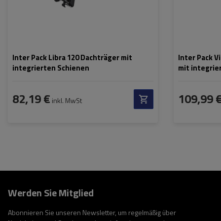
Inter Pack Libra 120 Dachträger mit
Inter Pack V
integrierten Schienen
mit integrie
82,19 €
109,99 
inkl. MwSt
Werden Sie Mitglied
Abonnieren Sie unseren Newsletter, um regelmäßig über