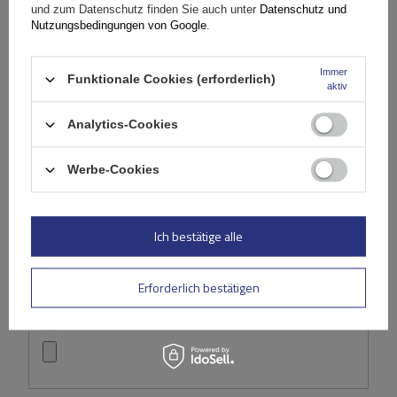
(0)
und zum Datenschutz finden Sie auch unter
Datenschutz und
Bewertungen
Nutzungsbedingungen von Google
.
Immer
Ihre Bewertung schreiben
Funktionale Cookies (erforderlich)
aktiv
Ihre Note:
Analytics-Cookies
5/5
Werbe-Cookies
Inhalt Ihrer Bewertung
Ich bestätige alle
Erforderlich bestätigen
Ihr Produktfoto hinzufügen: