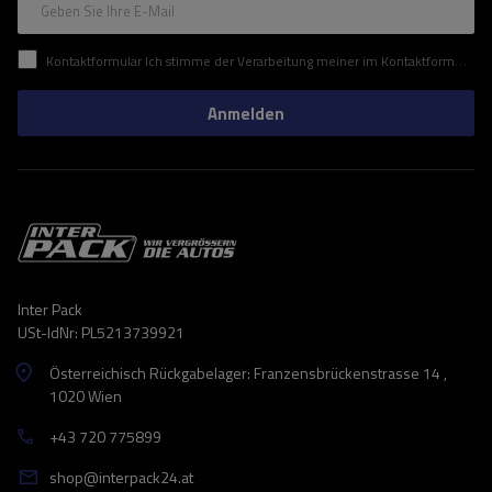
Geben Sie Ihre E-Mail
Kontaktformular Ich stimme der Verarbeitung meiner im Kontaktformular enthaltenen personenbezogenen Daten gemäß der Verordnung (EU) des Europäischen Parlaments und des Rates zu.
Anmelden
Inter Pack
USt-IdNr: PL5213739921
Österreichisch Rückgabelager: Franzensbrückenstrasse 14 ,
1020 Wien
+43 720 775899
shop@interpack24.at