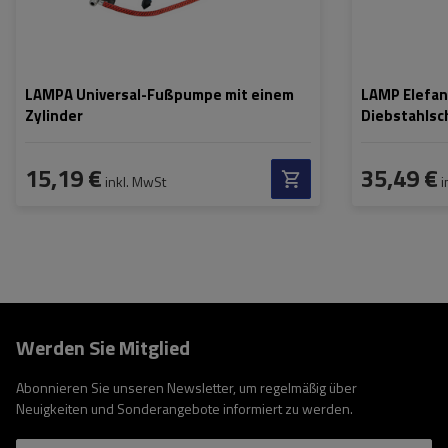
LAMPA Universal-Fußpumpe mit einem
LAMP Elefan
Zylinder
Diebstahlsch
15,19 €
35,49 €
inkl. MwSt
i
Werden Sie Mitglied
Abonnieren Sie unseren Newsletter, um regelmäßig über
Neuigkeiten und Sonderangebote informiert zu werden.