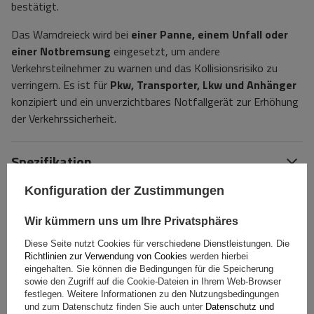
bestätigt.
Das Warndreieck wird bei
einer Panne, einem Unfall oder
einer Notbremsung
eingesetzt, um andere
Verkehrsteilnehmer zu warnen und das Kollisionsrisiko zu
verringern. Es ist für
Pkw, Transporter, Lkw und Anhänger
konzipiert und ein unverzichtbares Notfallgerät zur Erhöhung
der Verkehrssicherheit.
Spezifikation
Konfiguration der Zustimmungen
Das Produkt passt zu Autos
Wir kümmern uns um Ihre Privatsphäres
Lieferung
Diese Seite nutzt Cookies für verschiedene Dienstleistungen. Die
Richtlinien zur Verwendung von Cookies
werden hierbei
eingehalten. Sie können die Bedingungen für die Speicherung
Stelle eine Frage
sowie den Zugriff auf die Cookie-Dateien in Ihrem Web-Browser
festlegen. Weitere Informationen zu den Nutzungsbedingungen
und zum Datenschutz finden Sie auch unter
Datenschutz und