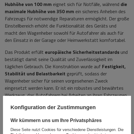
Hubhöhe von 100 mm
eignet sich für Notfälle, während
die
maximale Hubhöhe von 350 mm
ein sicheres Anheben des
Fahrzeugs für notwendige Reparaturen ermöglicht. Der große
Einstellbereich erhöht die Funktionalität des Geräts und
macht den Wagenheber sowohl für Autofahrer als auch für
den Einsatz in der Garage oder Heimwerkstatt komfortabel.
Das Produkt erfüllt
europäische Sicherheitsstandards
und
bestätigt damit seine Qualität und Zuverlässigkeit im
täglichen Gebrauch. Die Konstruktion wurde auf
Festigkeit,
Stabilität und Belastbarkeit
geprüft, sodass der
Wagenheber sicher für seinen vorgesehenen Zweck
eingesetzt werden kann. Er ist ein robustes und bewährtes
Werkzeug, das Autofahrern bei Arbeiten an ihren Fahrzeugen
Sicherheit gibt.
Konfiguration der Zustimmungen
Spezifikation
Wir kümmern uns um Ihre Privatsphäres
Diese Seite nutzt Cookies für verschiedene Dienstleistungen. Die