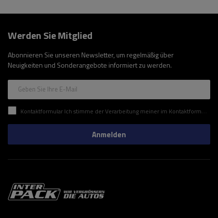
Werden Sie Mitglied
Abonnieren Sie unseren Newsletter, um regelmäßig über
Neuigkeiten und Sonderangebote informiert zu werden.
Geben Sie Ihre E-Mail
Kontaktformular Ich stimme der Verarbeitung meiner im Kontaktformular enthaltenen personenbezogenen Daten gemäß der Verordnung (EU) des Europäischen Parlaments und des Rates zu.
Anmelden