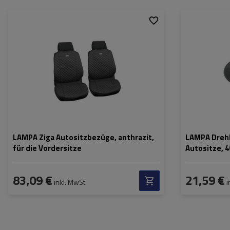
LAMPA Ziga Autositzbezüge, anthrazit,
LAMPA Drehb
für die Vordersitze
Autositze, 4
83,09 €
21,59 €
inkl. MwSt
i