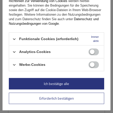
Richtlinien zur Verwendung von Cookies
werden hierbei
Das Produkt passt zu Autos
eingehalten. Sie können die Bedingungen für die Speicherung
sowie den Zugriff auf die Cookie-Dateien in Ihrem Web-Browser
festlegen. Weitere Informationen zu den Nutzungsbedingungen
Lieferung
und zum Datenschutz finden Sie auch unter
Datenschutz und
Nutzungsbedingungen von Google
.
Stelle eine Frage
Immer
Funktionale Cookies (erforderlich)
aktiv
(0)
Bewertungen
Analytics-Cookies
Werbe-Cookies
Ihre Bewertung schreiben
Ihre Note:
Ich bestätige alle
5/5
Erforderlich bestätigen
Inhalt Ihrer Bewertung