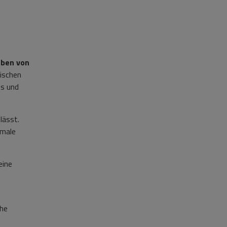
ben von
mischen
es und
lässt.
imale
eine
che