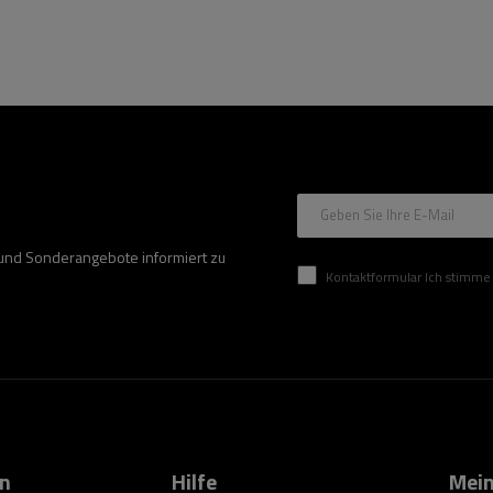
Geben Sie Ihre E-Mail
 und Sonderangebote informiert zu
Kontaktformular Ich stimme der Verarbeitung mei
on
Hilfe
Mein