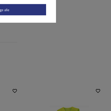
ge alle
Größe:
M-XXL