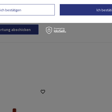
lich bestätigen
Ich bestäti
rtung abschicken
185 mm
Breite:
40 cm
80 mm
Höhe:
15 cm