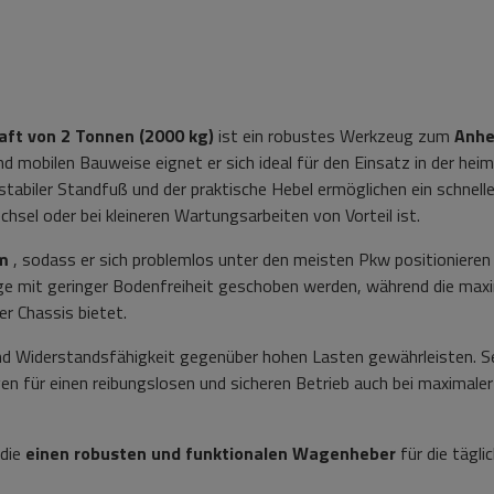
ft von 2 Tonnen (2000 kg)
ist ein robustes Werkzeug zum
Anhe
 mobilen Bauweise eignet er sich ideal für den Einsatz in der hei
tabiler Standfuß und der praktische Hebel ermöglichen ein schnell
el oder bei kleineren Wartungsarbeiten von Vorteil ist.
m
, sodass er sich problemlos unter den meisten Pkw positionieren 
ge mit geringer Bodenfreiheit geschoben werden, während die max
r Chassis bietet.
 und Widerstandsfähigkeit gegenüber hohen Lasten gewährleisten. S
 für einen reibungslosen und sicheren Betrieb auch bei maximaler
 die
einen robusten und funktionalen Wagenheber
für die tägli