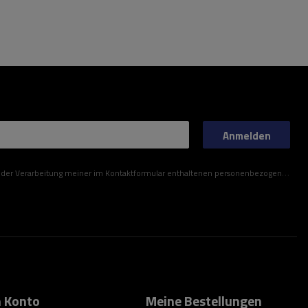
Anmelden
ner im Kontaktformular enthaltenen personenbezogenen Daten gemäß der Verordnung (EU) des Europäischen Parlaments und des Rates zu.
 Konto
Meine Bestellungen