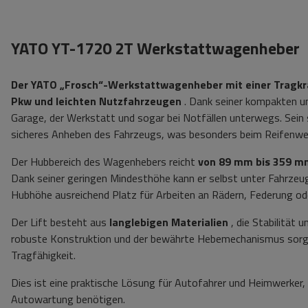
YATO YT-1720 2T Werkstattwagenheber
Der YATO „Frosch“-Werkstattwagenheber mit einer Tragkra
Pkw und leichten Nutzfahrzeugen
. Dank seiner kompakten und
Garage, der Werkstatt und sogar bei Notfällen unterwegs. Sein s
sicheres Anheben des Fahrzeugs, was besonders beim Reifenwechs
Der Hubbereich des Wagenhebers reicht
von 89 mm bis 359 m
Dank seiner geringen Mindesthöhe kann er selbst unter Fahrzeu
Hubhöhe ausreichend Platz für Arbeiten an Rädern, Federung ode
Der Lift besteht aus
langlebigen Materialien
, die Stabilität
robuste Konstruktion und der bewährte Hebemechanismus sorgen
Tragfähigkeit.
Dies ist eine praktische Lösung für Autofahrer und Heimwerker,
Autowartung benötigen.