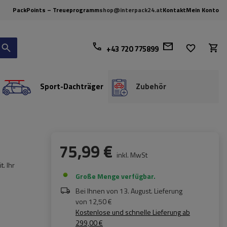
PackPoints – Treueprogramm
shop@interpack24.at
Kontakt
Mein Konto
+43 720 775899
Sport-Dachträger
Zubehör
75,99 €
inkl. MwSt
. Ihr
Große Menge verfügbar
Bei Ihnen von
13. August
. Lieferung
von
12,50 €
Kostenlose und schnelle Lieferung
ab
299,00 €