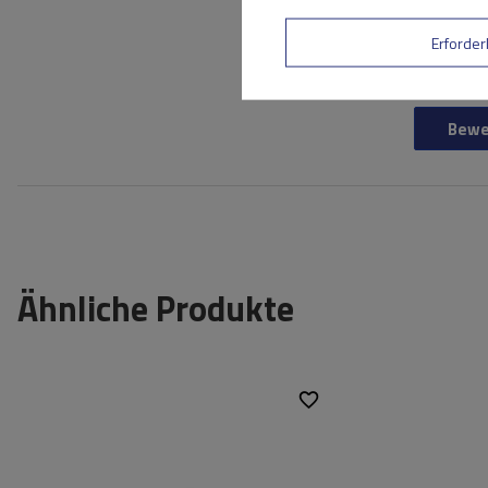
Ihr Vorname
Erforder
Ihre E-Mail-Adresse
Bewe
Ähnliche Produkte
Höhe:
Breite: