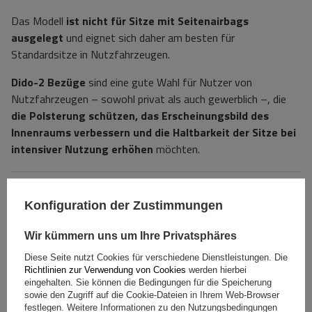
Das Modell
ist nicht für Sitze mit Seitenairbags
ausgelegt
und eignet sich daher am besten für
Standardsitze in Nutzfahrzeugen.
Dido-2 Bezüge
sind eine gute Wahl für Nutzer von
Nutzfahrzeugen – sowohl privat als auch gewerblich –, die
die Polsterung schützen, das Erscheinungsbild des
Innenraums verbessern und die Haltbarkeit der Sitze bei
intensiver Nutzung erhöhen
möchten.
Spezifikation
Konfiguration der Zustimmungen
Das Produkt passt zu Autos
Wir kümmern uns um Ihre Privatsphäres
Diese Seite nutzt Cookies für verschiedene Dienstleistungen. Die
Lieferung
Richtlinien zur Verwendung von Cookies
werden hierbei
eingehalten. Sie können die Bedingungen für die Speicherung
sowie den Zugriff auf die Cookie-Dateien in Ihrem Web-Browser
festlegen. Weitere Informationen zu den Nutzungsbedingungen