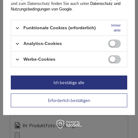
Stelle eine Frage
und zum Datenschutz finden Sie auch unter
Datenschutz und
Nutzungsbedingungen von Google
.
(0)
Bewertungen
Immer
Funktionale Cookies (erforderlich)
aktiv
Ihre Bewertung schreiben
Analytics-Cookies
Ihre Note:
Werbe-Cookies
5/5
Ich bestätige alle
Inhalt Ihrer Bewertung
Erforderlich bestätigen
Ihr Produktfoto hinzufügen: