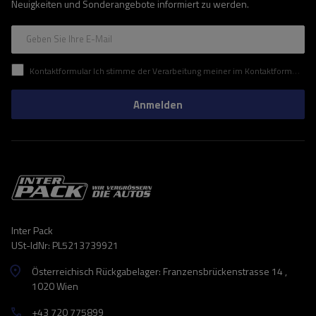
Neuigkeiten und Sonderangebote informiert zu werden.
Geben Sie Ihre E-Mail
Kontaktformular Ich stimme der Verarbeitung meiner im Kontaktformular enthaltenen personenbezogenen Daten gemäß der Verordnung (EU) des Europäischen Parlaments und des Rates zu.
Anmelden
Inter Pack
USt-IdNr: PL5213739921
Österreichisch Rückgabelager: Franzensbrückenstrasse 14 ,
1020 Wien
+43 720 775899