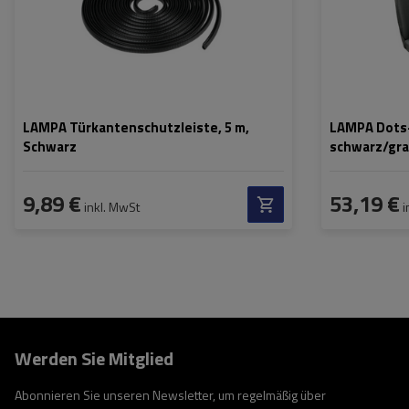
LAMPA Türkantenschutzleiste, 5 m,
LAMPA Dots-
Schwarz
schwarz/gra
Transporter
9,89 €
53,19 €
inkl. MwSt
i
Werden Sie Mitglied
Abonnieren Sie unseren Newsletter, um regelmäßig über