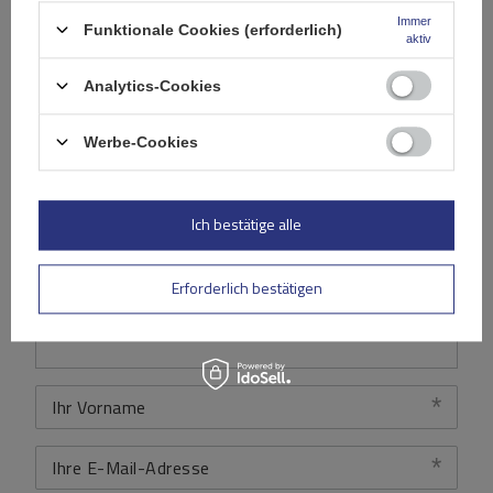
Immer
Funktionale Cookies (erforderlich)
Ihre Note:
aktiv
5/5
Analytics-Cookies
Inhalt Ihrer Bewertung
Werbe-Cookies
Ich bestätige alle
Ihr Produktfoto hinzufügen:
Erforderlich bestätigen
Ihr Vorname
Ihre E-Mail-Adresse