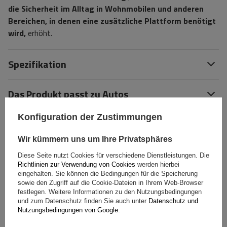
die Sicherheit im Alltag in Wohnmobilen und anderen
Bereichen, in denen eine zusätzliche Plattform benötigt
wird,
erhöht.
Spezifikation
Das Produkt passt zu Autos
Konfiguration der Zustimmungen
Lieferung
Wir kümmern uns um Ihre Privatsphäres
Stelle eine Frage
Diese Seite nutzt Cookies für verschiedene Dienstleistungen. Die
Richtlinien zur Verwendung von Cookies
werden hierbei
eingehalten. Sie können die Bedingungen für die Speicherung
(0)
Bewertungen
sowie den Zugriff auf die Cookie-Dateien in Ihrem Web-Browser
festlegen. Weitere Informationen zu den Nutzungsbedingungen
und zum Datenschutz finden Sie auch unter
Datenschutz und
Nutzungsbedingungen von Google
.
Ihre Bewertung schreiben