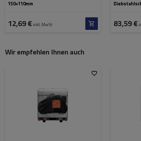
150×110mm
Diebstahlsc
12,69 €
83,59 €
inkl. MwSt
i
Wir empfehlen Ihnen auch
Höhe:
Breite: