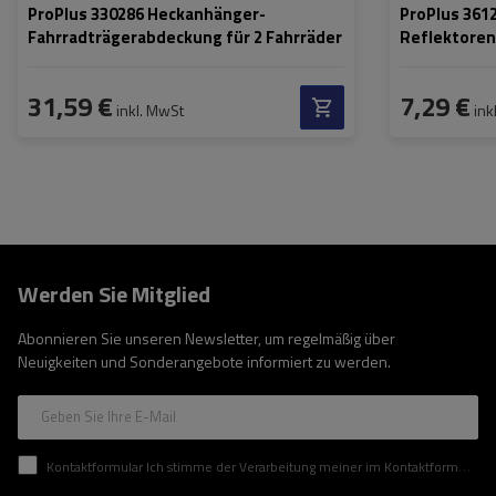
ProPlus 330286 Heckanhänger-
ProPlus 361
Fahrradträgerabdeckung für 2 Fahrräder
Reflektoren
31,59 €
7,29 €
inkl. MwSt
ink
Werden Sie Mitglied
Abonnieren Sie unseren Newsletter, um regelmäßig über
Neuigkeiten und Sonderangebote informiert zu werden.
Geben Sie Ihre E-Mail
Kontaktformular Ich stimme der Verarbeitung meiner im Kontaktformular enthaltenen personenbezogenen Daten gemäß der Verordnung (EU) des Europäischen Parlaments und des Rates zu.