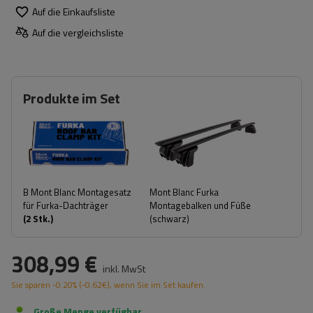
Auf die Einkaufsliste
Auf die vergleichsliste
Produkte im Set
B Mont Blanc Montagesatz
Mont Blanc Furka
für Furka-Dachträger
Montagebalken und Füße
(
2
Stk.)
(schwarz)
308,99 €
inkl. MwSt
Sie sparen
-0.20%
(
-0.62
€
), wenn Sie im Set kaufen.
Große Menge verfügbar