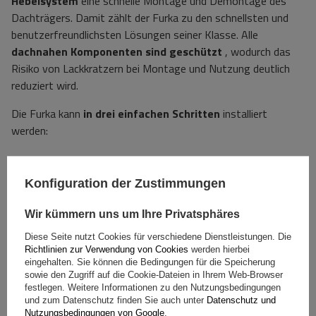
Hebelsystem
eine schnelle Montage und Demontage des
Dachträgers. Damit zählt der Furka zu den schnellsten und
benutzerfreundlichsten Lösungen seiner Klasse. Alle
dachnahen Komponenten sind geschützt
, wodurch das
Risiko von Lackkratzern bei Montage und Nutzung deutlich
reduziert wird.
Die Furka kann
in drei einfachen Schritten
installiert
werden:
Platzieren Sie
den Dachträger an den Dachkanten
(achten Sie dabei auf die entsprechenden Abstände).
Konfiguration der Zustimmungen
Ziehen Sie
die Kofferraumklemmen fest, indem Sie den
Hebel nach oben bewegen.
Wir kümmern uns um Ihre Privatsphäres
Montieren Sie
die Befestigungsfüße und sichern Sie
Diese Seite nutzt Cookies für verschiedene Dienstleistungen. Die
diese durch Drehen des Schlüssels.
Richtlinien zur Verwendung von Cookies
werden hierbei
eingehalten. Sie können die Bedingungen für die Speicherung
sowie den Zugriff auf die Cookie-Dateien in Ihrem Web-Browser
Das aerodynamische Profil
der Dachträger
reduziert
festlegen. Weitere Informationen zu den Nutzungsbedingungen
Luftwiderstand
und
Fahrgeräusche
und sorgt so für hohen
und zum Datenschutz finden Sie auch unter
Datenschutz und
Nutzungsbedingungen von Google
.