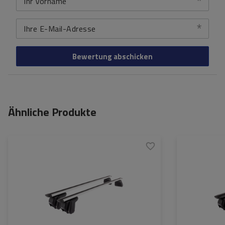
Ihr Vorname
Ihre E-Mail-Adresse
Bewertung abschicken
Ähnliche Produkte
Zertifikat:
City Crash
Zertifikat:
Material:
aluminium
Material:
Maximale Nutzlast:
70 kg
Maximale Nutzla
Farbe der Träger:
silber
Farbe der Träger