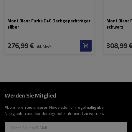
Mont Blanc Furka C+C Dachgepäckträger
Mont Blanc 
silber
schwarz
276,99 €
308,99 
inkl. MwSt
Werden Sie Mitglied
Abonnieren Sie unseren Newsletter, um regelmäßig über
Neuigkeiten und Sonderangebote informiert zu werden.
Geben Sie Ihre E-Mail