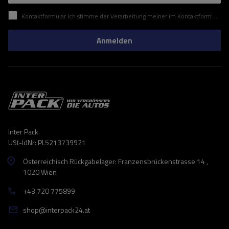
Kontaktformular Ich stimme der Verarbeitung meiner im Kontaktformular enthaltenen personenbezogenen Daten gemäß der Verordnung (EU) des Europäischen Parlaments und des Rates zu.
Anmelden
Inter Pack
USt-IdNr: PL5213739921
Österreichisch Rückgabelager: Franzensbrückenstrasse 14 ,
1020 Wien
+43 720 775899
shop@interpack24.at