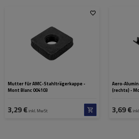
Mutter für AMC-Stahlträgerkappe -
Aero-Alumi
Mont Blanc 004103
(rechts) - M
3,29 €
3,69 €
inkl. MwSt
ink