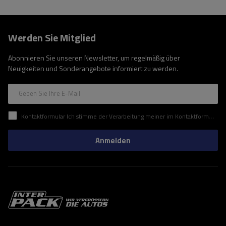
Werden Sie Mitglied
Abonnieren Sie unseren Newsletter, um regelmäßig über
Neuigkeiten und Sonderangebote informiert zu werden.
Geben Sie Ihre E-Mail
Kontaktformular Ich stimme der Verarbeitung meiner im Kontaktformular enthaltenen personenbezogenen Daten gemäß der Verordnung (EU) des Europäischen Parlaments und des Rates zu.
Anmelden