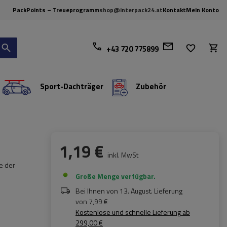
PackPoints – Treueprogramm
shop@interpack24.at
Kontakt
Mein Konto
+43 720 775899
Sport-Dachträger
Zubehör
1,19 €
inkl. MwSt
e der
Große Menge verfügbar
Bei Ihnen von
13. August
. Lieferung
von
7,99 €
Kostenlose und schnelle Lieferung
ab
299,00 €