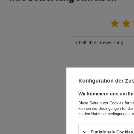
Inhalt Ihrer Bewertung
Ihr Produktfoto
Konfiguration der Z
hinzufügen:
Wir kümmern uns um Ihr
Diese Seite nutzt Cookies für v
Ihr Vorname
können die Bedingungen für die 
zu den Nutzungsbedingungen un
Ihre E-Mail-Adresse
Funktionale Cookies 