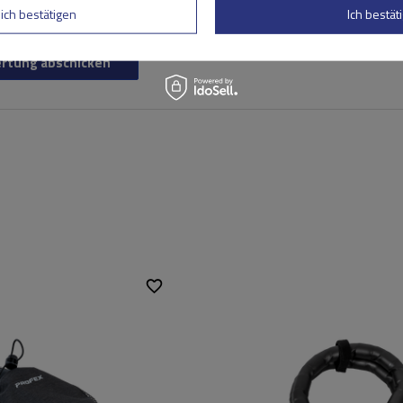
lich bestätigen
Ich bestäti
rtung abschicken
mögen:
1 l
Zusätzliche Merkmale:
beleuchte
Länge:
90 cm
Durchmesser:
24 mm