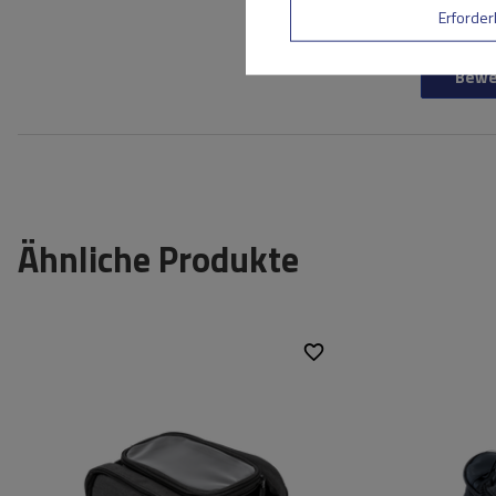
Ihre E-Mail-Adresse
Erforder
Bewe
Ähnliche Produkte
Fassungsvermögen:
1,8 l
Fassungsver