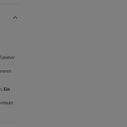
 Zubehör
nneren
n.
Ein
erlaubt.