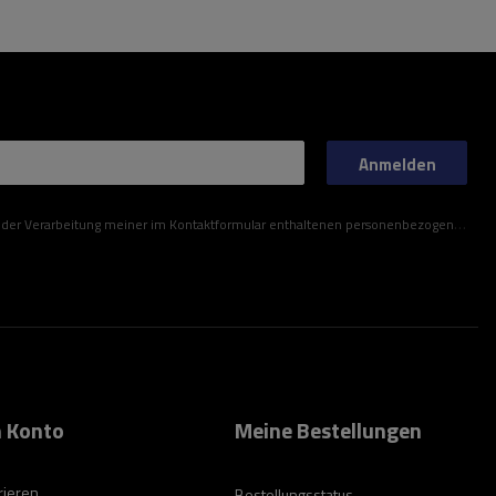
Anmelden
ner im Kontaktformular enthaltenen personenbezogenen Daten gemäß der Verordnung (EU) des Europäischen Parlaments und des Rates zu.
 Konto
Meine Bestellungen
rieren
Bestellungsstatus