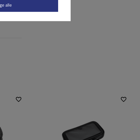
ge alle
tes Schloss