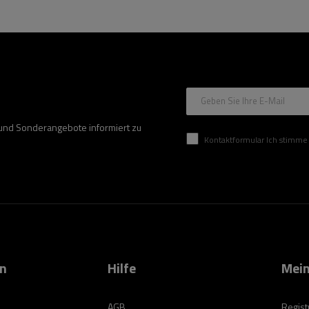
Geben Sie Ihre E-Mail
 und Sonderangebote informiert zu
Kontaktformular Ich stimme der Verarbeitung mei
on
Hilfe
Mein
AGB
Regist