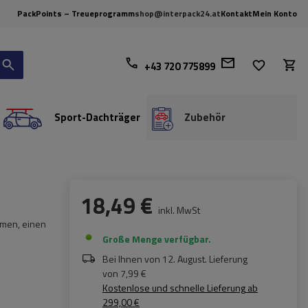
PackPoints – Treueprogramm
shop@interpack24.at
Kontakt
Mein Konto
+43 720 775899
Sport-Dachträger
Zubehör
18,49 €
inkl. MwSt
hmen, einen
Große Menge verfügbar
Bei Ihnen von
12. August
. Lieferung
von
7,99 €
Kostenlose und schnelle Lieferung
ab
299,00 €