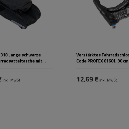
318 Lange schwarze
Verstärktes Fahrradschlo
rradsatteltasche mit
Code PROFEX 81601, 90 cm
ach
€
12,69 €
inkl. MwSt
inkl. MwSt