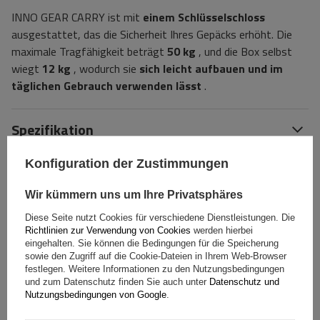
INNO GEAR CARRY ist mit
einem Schlüsselschloss
ausgestattet, das die Sicherheit Ihres Gepäcks erhöht. Die
maximale Tragfähigkeit beträgt
50 kg
, und die Box selbst
wiegt
12 kg
, wodurch sie
sich leicht aufbauen und im
täglichen Gebrauch verwenden lässt
.
Spezifikation
Konfiguration der Zustimmungen
Das Produkt passt zu Autos
Wir kümmern uns um Ihre Privatsphäres
Stelle eine Frage
Diese Seite nutzt Cookies für verschiedene Dienstleistungen. Die
Richtlinien zur Verwendung von Cookies
werden hierbei
eingehalten. Sie können die Bedingungen für die Speicherung
(0)
Bewertungen
sowie den Zugriff auf die Cookie-Dateien in Ihrem Web-Browser
festlegen. Weitere Informationen zu den Nutzungsbedingungen
und zum Datenschutz finden Sie auch unter
Datenschutz und
Nutzungsbedingungen von Google
.
Ihre Bewertung schreiben