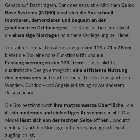
Gepäck auf Dachträgern. Dank des separat erhältlichen
Quick
Base Systems (INQ60)
lässt sich die Box schnell
montieren, demontieren und bequem an den
gewünschten Ort bewegen
. Die Konstruktion ermöglicht
die
einseitige Montage
und sichere Verriegelung per Hebel.
Trotz ihrer kompakten Abmessungen
von 113 x 71 x 28 cm
bietet die Box eine hohe Funktionalität und
ein
Fassungsvermögen von 170 Litern
. Das schlichte,
quadratische Design ermöglicht
eine effiziente Nutzung
des Innenraums
und macht sie ideal für den Transport von
Wander-, Outdoor- und Angelausrüstung sowie anderem
Reisezubehör.
Die Box besticht durch
ihre mattschwarze Oberfläche
, die
ihr
ein modernes und vielseitiges Aussehen
verleiht. Das
Modell
lässt sich von der rechten Seite öffnen
, wodurch
der Inhalt auch bei Montage auf dem Fahrzeugdach leicht
zugänglich ist.