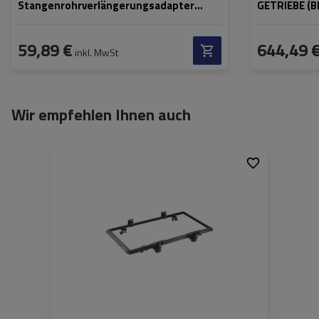
Stangenrohrverlängerungsadapter
GETRIEBE (
(IF46SG)
59,89 €
644,49 
inkl. MwSt
Wir empfehlen Ihnen auch
Länge:
100 cm
Farbe:
schwarz