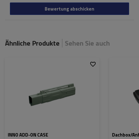
Bewertung abschicken
Ähnliche Produkte
Sehen Sie auch
Passend für:
INNO ROD CASE J
Fassungsvermög
(IF45SG)
Länge:
Gewicht:
0,9 kg
max. Zuladung:
Öffnung:
Farbe:
INNO ADD-ON CASE
Dachbox/An