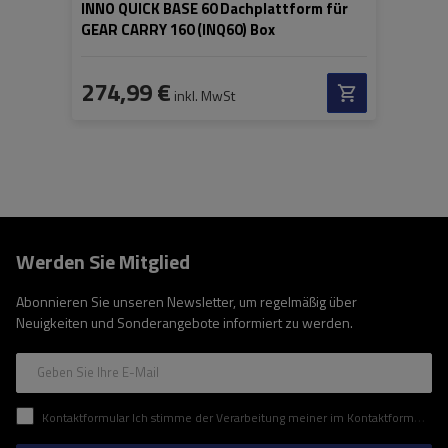
INNO QUICK BASE 60 Dachplattform für
GEAR CARRY 160 (INQ60) Box
274,99 €
inkl. MwSt
Werden Sie Mitglied
Abonnieren Sie unseren Newsletter, um regelmäßig über
Neuigkeiten und Sonderangebote informiert zu werden.
Geben Sie Ihre E-Mail
Kontaktformular Ich stimme der Verarbeitung meiner im Kontaktformular enthaltenen personenbezogenen Daten gemäß der Verordnung (EU) des Europäischen Parlaments und des Rates zu.