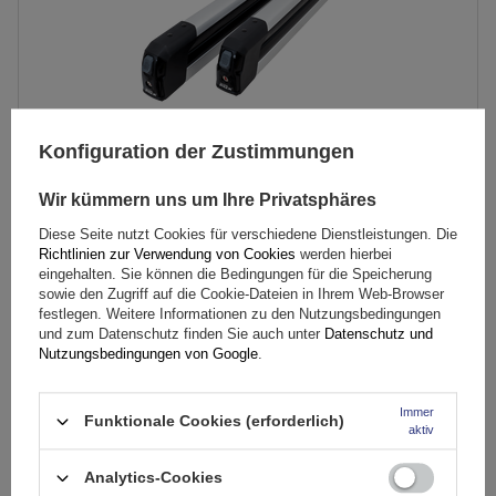
Konfiguration der Zustimmungen
Wir kümmern uns um Ihre Privatsphäres
Inter Pack Frostline 4 - ausziehbarer Aluminiumhalter für
Diese Seite nutzt Cookies für verschiedene Dienstleistungen. Die
4 Paar Ski oder 2 Snowboards
Richtlinien zur Verwendung von Cookies
werden hierbei
eingehalten. Sie können die Bedingungen für die Speicherung
sowie den Zugriff auf die Cookie-Dateien in Ihrem Web-Browser
75,99 €
festlegen. Weitere Informationen zu den Nutzungsbedingungen
inkl. MwSt
und zum Datenschutz finden Sie auch unter
Datenschutz und
Nutzungsbedingungen von Google
.
Große Menge verfügbar
Wir versenden schon am
11. August
In den
Immer
Warenkorb
Funktionale Cookies (erforderlich)
aktiv
Analytics-Cookies