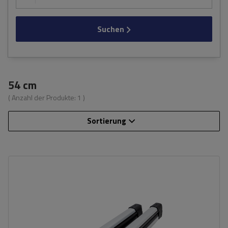
Suchen
54 cm
( Anzahl der Produkte:
1
)
Sortierung
Anzahl der klassischen Skier:
4 Paar
Länge:
72 cm
Ladefläche:
54 cm
Schließung des Skigriffs:
ja