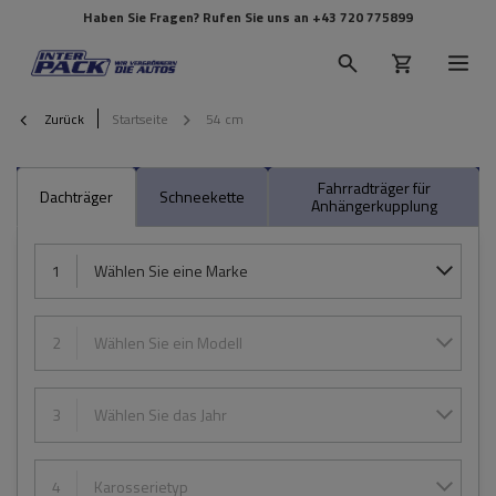
Haben Sie Fragen? Rufen Sie uns an
+43 720 775899
Zurück
Startseite
54 cm
Fahrradträger für
Dachträger
Schneekette
Anhängerkupplung
1
Wählen Sie eine Marke
2
Wählen Sie ein Modell
3
Wählen Sie das Jahr
4
Karosserietyp