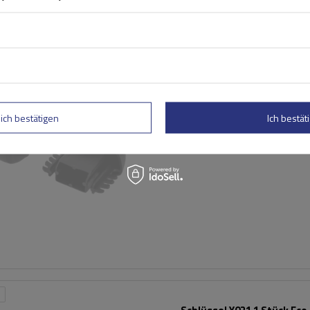
Trägerkappe - Eco Alubase
lich bestätigen
Ich bestäti