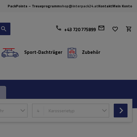
PackPoints – Treueprogramm
shop@interpack24.at
Kontakt
Mein Konto
+43 720 775899
Sport-Dachträger
Zubehör
hr
4
Karosserietyp