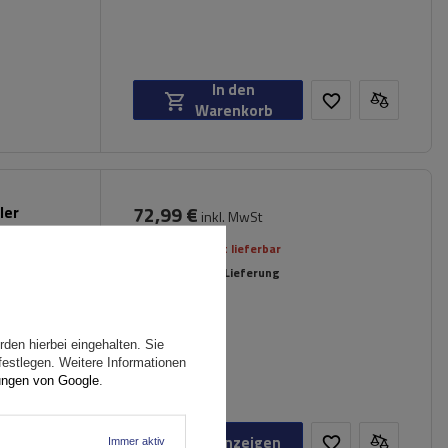
In den
Warenkorb
72,99 €
ler
inkl. MwSt
Reling
Aktuell nicht lieferbar
Individuelle Lieferung
den hierbei eingehalten. Sie
festlegen. Weitere Informationen
ungen von Google
.
Produkt anzeigen
Immer aktiv