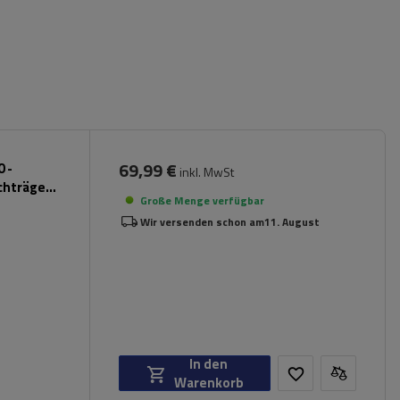
69,99 €
 -
inkl. MwSt
chträger
Große Menge verfügbar
Wir versenden schon am
11. August
In den
Warenkorb