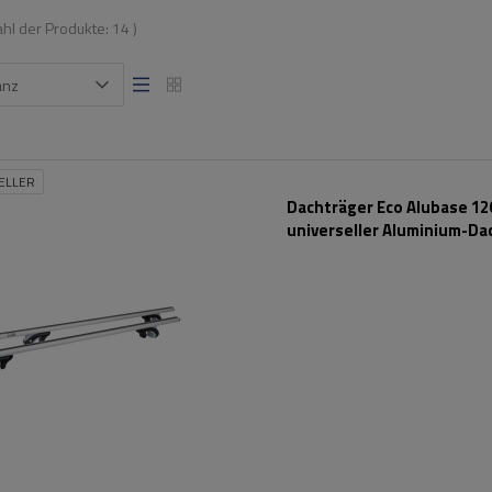
ahl der Produkte:
14
)
anz
ELLER
Dachträger Eco Alubase 120
universeller Aluminium-Da
für Reling