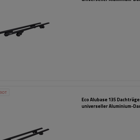
für offene Dachreling (sc
BOT
Eco Alubase 135 Dachträger
universeller Aluminium-Da
für offene Dachreling (sc