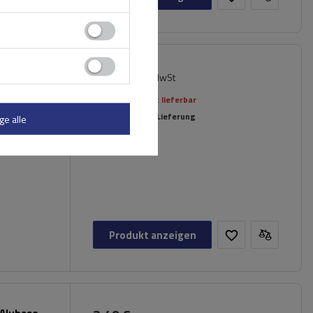
4,99 €
 120/135
inkl. MwSt
Aktuell nicht lieferbar
Individuelle Lieferung
ge alle
Produkt anzeigen