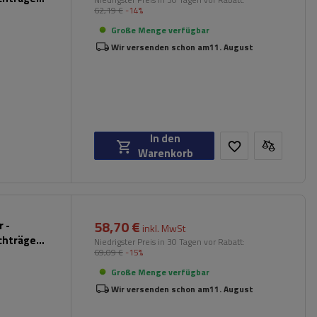
62,19 €
-14%
hwarz)
Große Menge verfügbar
Wir versenden schon am
11. August
In den
Warenkorb
58,70 €
 -
inkl. MwSt
chträger
Niedrigster Preis in 30 Tagen vor Rabatt:
69,09 €
-15%
hwarz)
Große Menge verfügbar
Wir versenden schon am
11. August