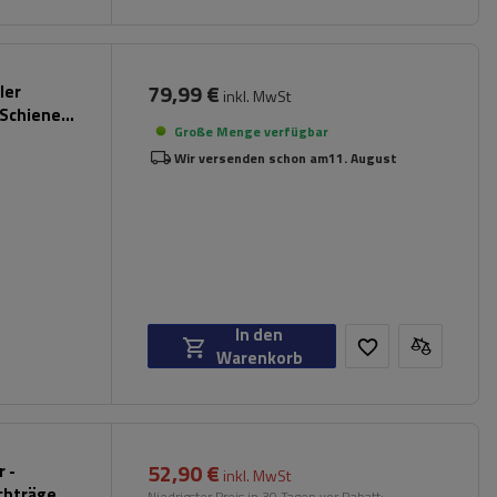
79,99 €
ler
inkl. MwSt
 Schienen
Große Menge verfügbar
Wir versenden schon am
11. August
In den
Warenkorb
52,90 €
 -
inkl. MwSt
chträger
Niedrigster Preis in 30 Tagen vor Rabatt: