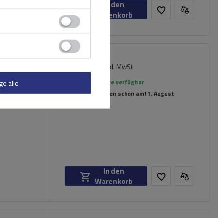
In den
Warenkorb
149,99 €
er für
inkl. MwSt
rte
Große Menge verfügbar
ge alle
Wir versenden schon am
11. August
In den
Warenkorb