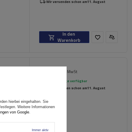
Wir versenden schon am
11. August
In den
Warenkorb
89,99 €
iversell
inkl. MwSt
rierte
Große Menge verfügbar
Wir versenden schon am
11. August
den hierbei eingehalten. Sie
festlegen. Weitere Informationen
ungen von Google
.
Immer aktiv