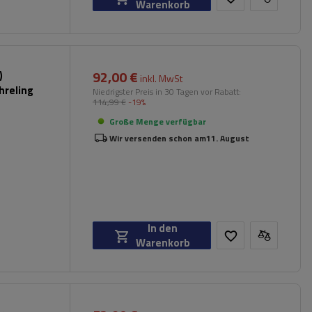
Warenkorb
92,00 €
)
inkl. MwSt
hreling
Niedrigster Preis in 30 Tagen vor Rabatt:
114,99 €
-19%
Große Menge verfügbar
Wir versenden schon am
11. August
In den
Warenkorb