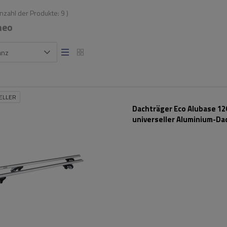
Anzahl der Produkte:
9
)
meo
anz
ELLER
Dachträger Eco Alubase 120
universeller Aluminium-Da
für Reling