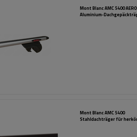
Mont Blanc AMC 5400 AERO
Aluminium-Dachgepäckträg
herkömmliche Reling
Mont Blanc AMC 5400
Stahldachträger für herk
Reling