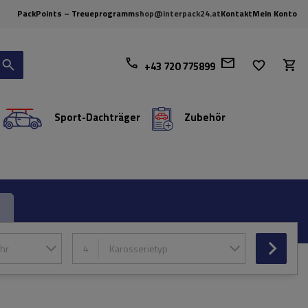
PackPoints – Treueprogramm
shop@interpack24.at
Kontakt
Mein Konto
+43 720 775899
Sport-Dachträger
Zubehör
hr
4
Karosserietyp