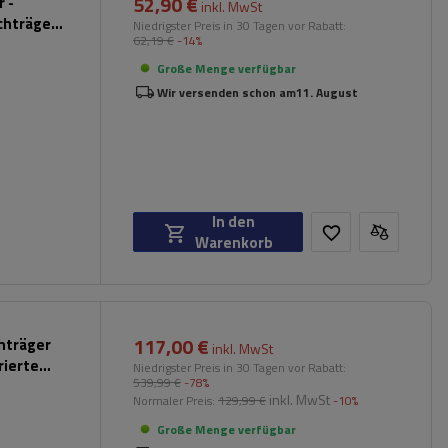
52,90 €
 -
inkl. MwSt
chträger
Niedrigster Preis in 30 Tagen vor Rabatt:
62,19 €
-14%
hwarz)
Große Menge verfügbar
Wir versenden schon am
11. August
In den
Warenkorb
117,00 €
chträger
inkl. MwSt
rierte
Niedrigster Preis in 30 Tagen vor Rabatt:
539,99 €
-78%
inkl. MwSt
Normaler Preis:
129,99 €
-10%
Große Menge verfügbar