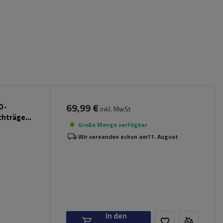
69,99 €
 -
inkl. MwSt
chträger
Große Menge verfügbar
Wir versenden schon am
11. August
In den