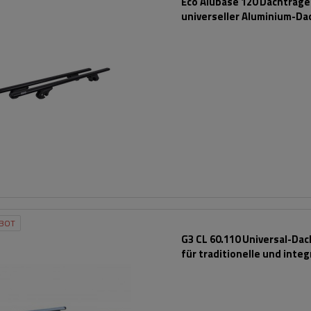
Eco Alubase 120 Dachträger
universeller Aluminium-Da
für offene Dachreling (sc
BOT
G3 CL 60.110 Universal-Da
für traditionelle und integ
Aluminiumschienen