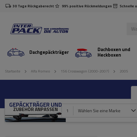
30 Tage Rückgaberecht
99% positive Rückmeldungen
Schnelle 
Dachboxen und
Dachgepäckträger
Heckboxen
Startseite
Alfa Romeo
156 Crosswagon (2000-2007)
2005
GEPÄCKTRÄGER UND
ZUBEHÖR ANPASSEN
1
Wählen Sie eine Marke