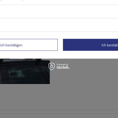
G3 Airflow 60.210 Dachträg
traditionelle und integrie
lich bestätigen
Ich bestäti
Aluminiumschienen