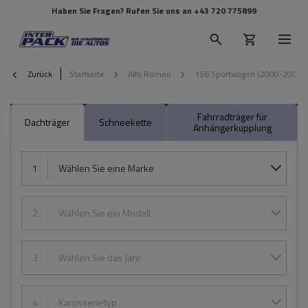
Haben Sie Fragen? Rufen Sie uns an
+43 720 775899
Zurück
Startseite
Alfa Romeo
156 Sportwagon (2000-2007)
Fahrradträger für
Dachträger
Schneekette
Anhängerkupplung
1
Wählen Sie eine Marke
2
Wählen Sie ein Modell
3
Wählen Sie das Jahr
4
Karosserietyp