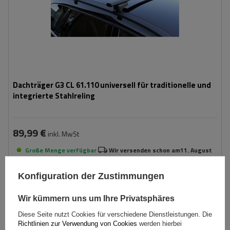
Dachträger G3 CL 61.110 universell für traditionelle und
integrierte Stahlreling
89,99 €
inkl. MwSt
Große Menge verfügbar
Wir versenden schon am
11. August
In den
Konfiguration der Zustimmungen
Warenkorb
Wir kümmern uns um Ihre Privatsphäres
Diese Seite nutzt Cookies für verschiedene Dienstleistungen. Die
Richtlinien zur Verwendung von Cookies
werden hierbei