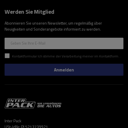
Werden Sie Mitglied
Abonnieren Sie unseren Newsletter, um regelmäßig über
Neuigkeiten und Sonderangebote informiert zu werden.
Geben Sie Ihre E-Mail
Kontaktformular Ich stimme der Verarbeitung meiner im Kontaktformular enthaltenen personenbezogenen Daten gemäß der Verordnung (EU) des Europäischen Parlaments und des Rates zu.
Anmelden
Inter Pack
USt-IdNr: PL5213739921