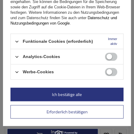
eingehalten. Sie können die Bedingungen für die Speicherung
sowie den Zugriff auf die Cookie-Dateien in Ihrem Web-Browser
festlegen. Weitere Informationen zu den Nutzungsbedingungen
und zum Datenschutz finden Sie auch unter
Datenschutz und
Nutzungsbedingungen von Google
.
Immer
Funktionale Cookies (erforderlich)
aktiv
Analytics-Cookies
Werbe-Cookies
G3 Airflow 60.210 Dachträger für traditionelle und
integrierte Aluminiumschienen
Ich bestätige alle
149,99 €
inkl. MwSt
Erforderlich bestätigen
Große Menge verfügbar
Wir versenden schon am
11. August
In den