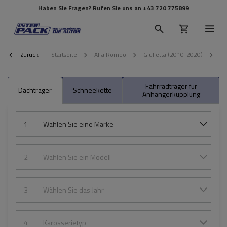
Haben Sie Fragen? Rufen Sie uns an
+43 720 775899
Zurück
Startseite
Alfa Romeo
Giulietta (2010-2020)
20
Fahrradträger für
Dachträger
Schneekette
Anhängerkupplung
1
Wählen Sie eine Marke
2
Wählen Sie ein Modell
3
Wählen Sie das Jahr
4
Karosserietyp