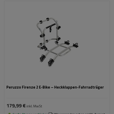
Fassungsvermögen: Fahrräder:
2
Maximales Fahrradgewicht:
22,5 kg
Nutzlast der Haltebügel:
45 kg
kompatibel mit Elektrofahrrädern
Aluminiumkonstruktion
Peruzzo Firenze 2 E-Bike – Heckklappen-Fahrradträger
179,99 €
inkl. MwSt