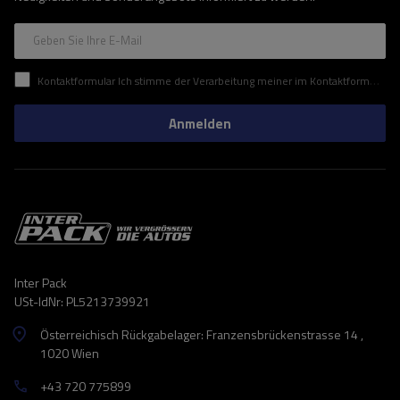
Geben Sie Ihre E-Mail
Kontaktformular Ich stimme der Verarbeitung meiner im Kontaktformular enthaltenen personenbezogenen Daten gemäß der Verordnung (EU) des Europäischen Parlaments und des Rates zu.
Anmelden
Inter Pack
USt-IdNr: PL5213739921
Österreichisch Rückgabelager: Franzensbrückenstrasse 14 ,
1020 Wien
+43 720 775899