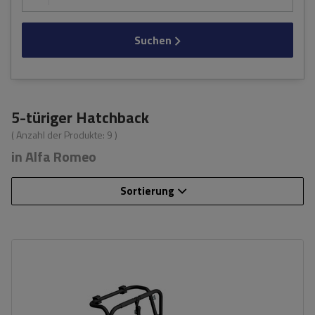
Suchen
5-türiger Hatchback
( Anzahl der Produkte:
9
)
in Alfa Romeo
Sortierung
Fassungsvermögen: Fahrräder:
3
Nutzlast der Haltebügel:
45 kg
universelles Montagesystem
kompatibel mit allen Karosseriearten