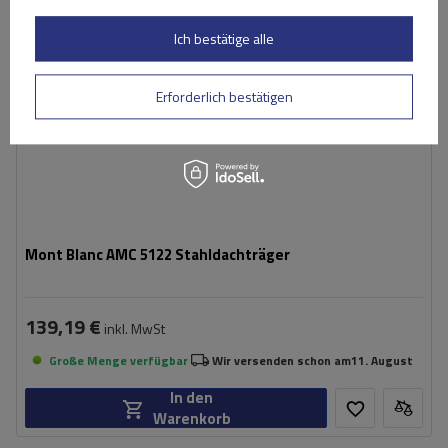
Ich bestätige alle
Erforderlich bestätigen
Mont Blanc AMC 5122 Stahldachträger
139,19 €
inkl. MwSt
Große Menge verfügbar
Wir versenden schon am
11. August
In den
Warenkorb