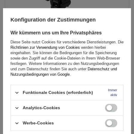
Konfiguration der Zustimmungen
Wir kümmern uns um Ihre Privatsphäres
Diese Seite nutzt Cookies für verschiedene Dienstleistungen. Die
Richtlinien zur Verwendung von Cookies
werden hierbei
Mont Blanc Supra 11 Dachgepäckträger
eingehalten. Sie können die Bedingungen für die Speicherung
sowie den Zugriff auf die Cookie-Dateien in Ihrem Web-Browser
festlegen. Weitere Informationen zu den Nutzungsbedingungen
95,99 €
und zum Datenschutz finden Sie auch unter
Datenschutz und
inkl. MwSt
Nutzungsbedingungen von Google
.
Große Menge verfügbar
Wir versenden schon am
11. August
Immer
In den
Funktionale Cookies (erforderlich)
aktiv
Warenkorb
Analytics-Cookies
Werbe-Cookies