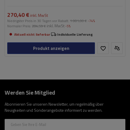
270,40 €
inkl. MwSt
Niedrigster Preis in 30 Tagen vor Rabatt:
1 081,00 €
-74%
inkl. MwSt
Normaler Preis:
284,59 €
-5%
Aktuell nicht lieferbar
Individuelle Lieferung
Produkt anzeigen
Werden Sie Mitglied
Abonnieren Sie unseren Newsletter, um regelmäßig über
Neuigkeiten und Sonderangebote informiert zu werden.
Geben Sie Ihre E-Mail