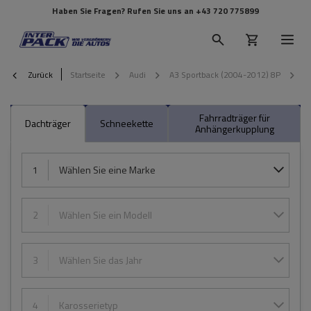
Haben Sie Fragen? Rufen Sie uns an
+43 720 775899
Zurück
Startseite
Audi
A3 Sportback (2004-2012) 8P
2
Fahrradträger für
Dachträger
Schneekette
Anhängerkupplung
1
Wählen Sie eine Marke
2
Wählen Sie ein Modell
3
Wählen Sie das Jahr
4
Karosserietyp