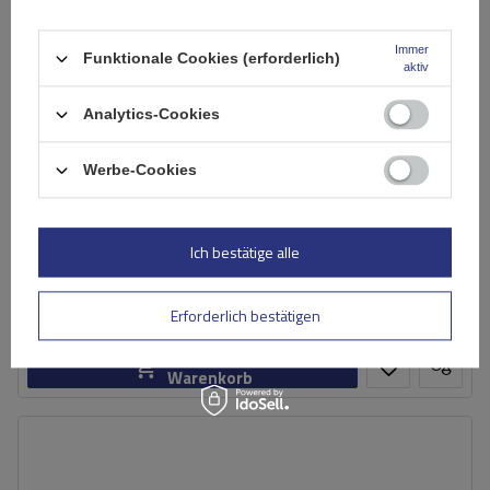
Immer
Funktionale Cookies (erforderlich)
aktiv
Analytics-Cookies
Werbe-Cookies
Mont Blanc AMC 5002-A46 Aluminium-Dachgepäckträger
Ich bestätige alle
181,49 €
inkl. MwSt
Große Menge verfügbar
Wir versenden schon am
7. August
Erforderlich bestätigen
In den
Warenkorb