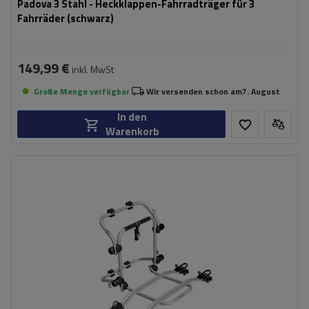
Padova 3 Stahl - Heckklappen-Fahrradträger für 3
Fahrräder (schwarz)
149,99 €
inkl. MwSt
Große Menge verfügbar
Wir versenden schon am
7. August
In den
Warenkorb
Fassungsvermögen: Fahrräder:
2
Maximales Fahrradgewicht:
22,5 kg
Nutzlast der Haltebügel:
45 kg
kompatibel mit Elektrofahrrädern
Aluminiumkonstruktion