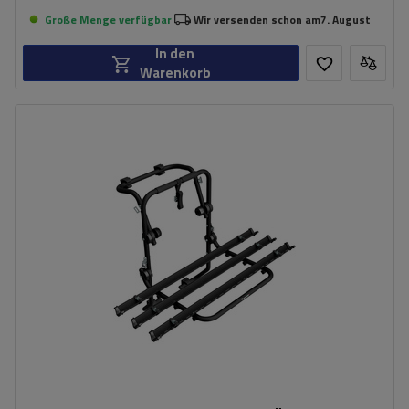
Große Menge verfügbar
Wir versenden schon am
7. August
In den
Warenkorb
Fassungsvermögen: Fahrräder:
3
Nutzlast der Haltebügel:
45 kg
universelles Montagesystem
kompatibel mit allen Karosseriearten