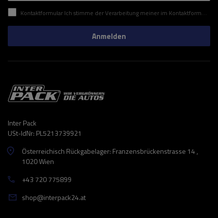
Kontaktformular Ich stimme der Verarbeitung meiner im Kontaktformular enthaltenen personenbezogenen Daten gemäß der Verordnung (EU) des Europäischen Parlaments und des Rates zu.
Anmelden
Inter Pack
USt-IdNr: PL5213739921
Österreichisch Rückgabelager: Franzensbrückenstrasse 14 ,
1020 Wien
+43 720 775899
shop@interpack24.at