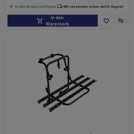
Große Menge verfügbar
Wir versenden schon am
10. August
In den
Warenkorb
Fassungsvermögen: Fahrräder:
3
Nutzlast der Haltebügel:
45 kg
universelles Montagesystem
kompatibel mit allen Karosseriearten