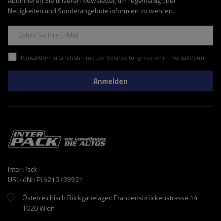
Abonnieren Sie unseren Newsletter, um regelmäßig über
Neuigkeiten und Sonderangebote informiert zu werden.
Geben Sie Ihre E-Mail
Kontaktformular Ich stimme der Verarbeitung meiner im Kontaktformular enthaltenen personenbezogenen Daten gemäß der Verordnung (EU) des Europäischen Parlaments und des Rates zu.
Anmelden
Inter Pack
USt-IdNr: PL5213739921
Österreichisch Rückgabelager: Franzensbrückenstrasse 14 ,
1020 Wien