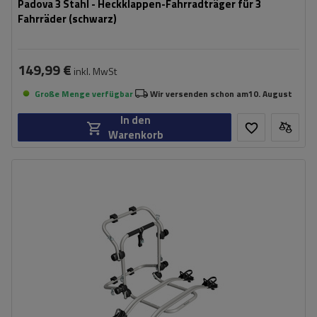
Padova 3 Stahl - Heckklappen-Fahrradträger für 3
Fahrräder (schwarz)
149,99 €
inkl. MwSt
Große Menge verfügbar
Wir versenden schon am
10. August
In den
Warenkorb
Fassungsvermögen: Fahrräder:
2
Maximales Fahrradgewicht:
22,5 kg
Nutzlast der Haltebügel:
45 kg
kompatibel mit Elektrofahrrädern
Aluminiumkonstruktion