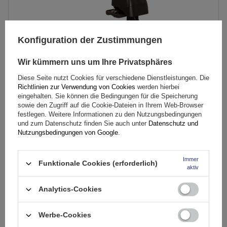
Konfiguration der Zustimmungen
Wir kümmern uns um Ihre Privatsphäres
Diese Seite nutzt Cookies für verschiedene Dienstleistungen. Die
Richtlinien zur Verwendung von Cookies
werden hierbei
Mont Blanc AMC 5002-S49 Stahldachträger
eingehalten. Sie können die Bedingungen für die Speicherung
sowie den Zugriff auf die Cookie-Dateien in Ihrem Web-Browser
festlegen. Weitere Informationen zu den Nutzungsbedingungen
und zum Datenschutz finden Sie auch unter
Datenschutz und
137,29 €
inkl. MwSt
Nutzungsbedingungen von Google
.
Große Menge verfügbar
Wir versenden schon am
10. August
Immer
In den
Funktionale Cookies (erforderlich)
aktiv
Warenkorb
Analytics-Cookies
Werbe-Cookies