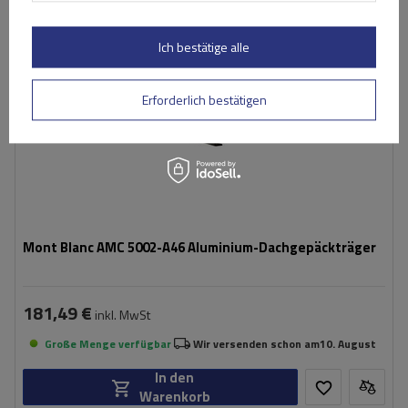
Ich bestätige alle
Erforderlich bestätigen
Mont Blanc AMC 5002-A46 Aluminium-Dachgepäckträger
181,49 €
inkl. MwSt
Große Menge verfügbar
Wir versenden schon am
10. August
In den
Warenkorb