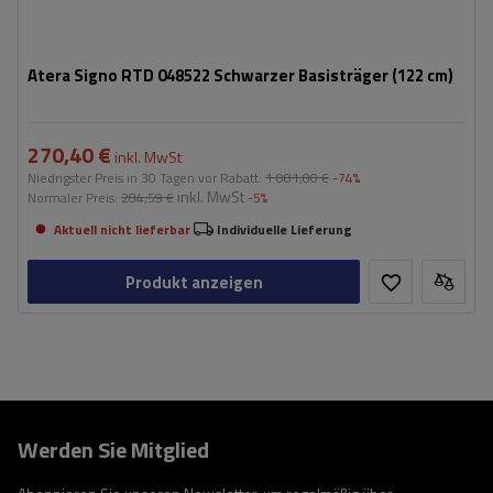
Atera Signo RTD 048522 Schwarzer Basisträger (122 cm)
270,40 €
inkl. MwSt
Niedrigster Preis in 30 Tagen vor Rabatt:
1 081,00 €
-74%
inkl. MwSt
Normaler Preis:
284,59 €
-5%
Aktuell nicht lieferbar
Individuelle Lieferung
Produkt anzeigen
Werden Sie Mitglied