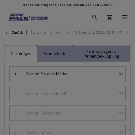
Haben Sie Fragen? Rufen Sie uns an
+43 720 775899
Zurück
Startseite
Audi
A3 Sportback (2004-2012) 8P
2
Fahrradträger für
Dachträger
Schneekette
Anhängerkupplung
1
Wählen Sie eine Marke
2
Wählen Sie ein Modell
3
Wählen Sie das Jahr
4
Karosserietyp