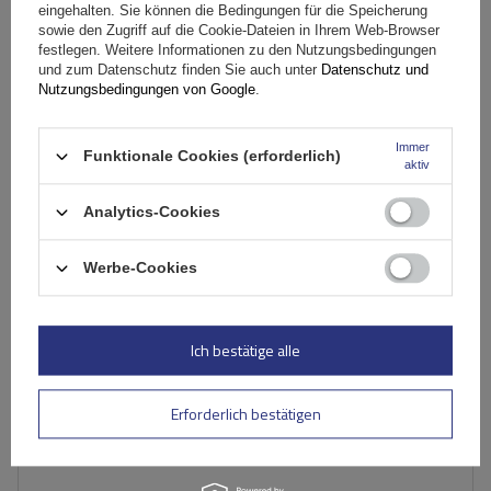
integrierte Aluminiumschienen
eingehalten. Sie können die Bedingungen für die Speicherung
sowie den Zugriff auf die Cookie-Dateien in Ihrem Web-Browser
festlegen. Weitere Informationen zu den Nutzungsbedingungen
und zum Datenschutz finden Sie auch unter
Datenschutz und
154,99 €
inkl. MwSt
Nutzungsbedingungen von Google
.
Große Menge verfügbar
Wir versenden schon am
11. August
Immer
In den
Funktionale Cookies (erforderlich)
aktiv
Warenkorb
Analytics-Cookies
Werbe-Cookies
Ich bestätige alle
Erforderlich bestätigen