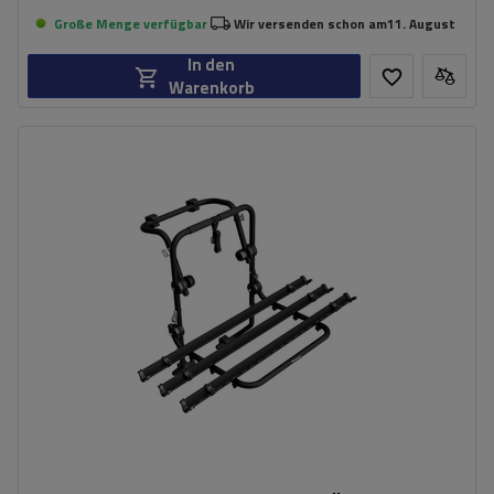
Große Menge verfügbar
Wir versenden schon am
11. August
In den
Warenkorb
Fassungsvermögen: Fahrräder:
3
Nutzlast der Haltebügel:
45 kg
universelles Montagesystem
kompatibel mit allen Karosseriearten