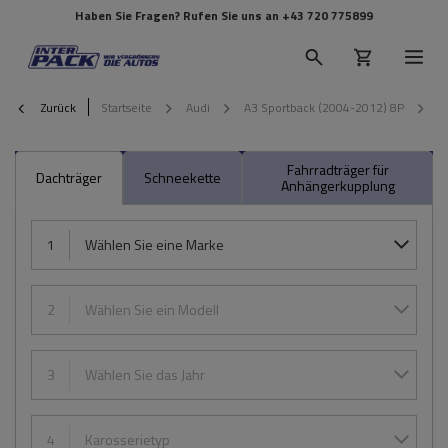
Haben Sie Fragen? Rufen Sie uns an
+43 720 775899
Zurück
Startseite
Audi
A3 Sportback (2004-2012) 8P
2
Fahrradträger für
Dachträger
Schneekette
Anhängerkupplung
1
Wählen Sie eine Marke
2
Wählen Sie ein Modell
3
Wählen Sie das Jahr
4
Karosserietyp