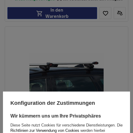
In den
Warenkorb
Konfiguration der Zustimmungen
Wir kümmern uns um Ihre Privatsphäres
Diese Seite nutzt Cookies für verschiedene Dienstleistungen. Die
G3 Airflow 60.230 Dachträger für traditionelle und
Richtlinien zur Verwendung von Cookies
werden hierbei