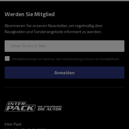
Werden Sie Mitglied
Abonnieren Sie unseren Newsletter, um regelmäßig über
Neuigkeiten und Sonderangebote informiert zu werden.
Geben Sie Ihre E-Mail
Kontaktformular Ich stimme der Verarbeitung meiner im Kontaktformular enthaltenen personenbezogenen Daten gemäß der Verordnung (EU) des Europäischen Parlaments und des Rates zu.
Anmelden
Inter Pack