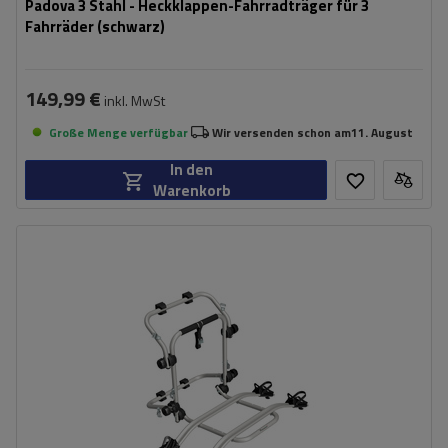
Padova 3 Stahl - Heckklappen-Fahrradträger für 3
Fahrräder (schwarz)
149,99 €
inkl. MwSt
Große Menge verfügbar
Wir versenden schon am
11. August
In den
Warenkorb
Fassungsvermögen: Fahrräder:
2
Maximales Fahrradgewicht:
22,5 kg
Nutzlast der Haltebügel:
45 kg
kompatibel mit Elektrofahrrädern
Aluminiumkonstruktion