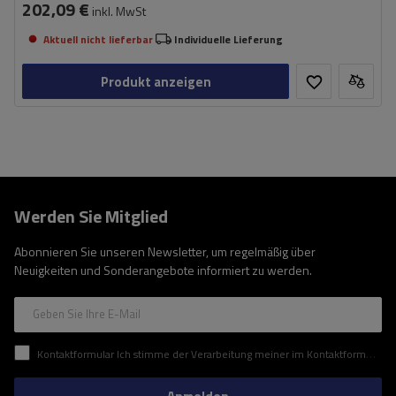
202,09 €
inkl. MwSt
Aktuell nicht lieferbar
Individuelle Lieferung
Produkt anzeigen
Werden Sie Mitglied
Abonnieren Sie unseren Newsletter, um regelmäßig über
Neuigkeiten und Sonderangebote informiert zu werden.
Geben Sie Ihre E-Mail
Kontaktformular Ich stimme der Verarbeitung meiner im Kontaktformular enthaltenen personenbezogenen Daten gemäß der Verordnung (EU) des Europäischen Parlaments und des Rates zu.