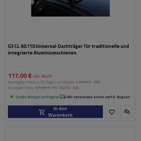
G3 CL 60.110 Universal-Dachträger für traditionelle und
integrierte Aluminiumschienen
117,00 €
inkl. MwSt
Niedrigster Preis in 30 Tagen vor Rabatt:
539,99 €
-78%
inkl. MwSt
Normaler Preis:
129,99 €
-10%
Große Menge verfügbar
Wir versenden schon am
10. August
In den
Warenkorb