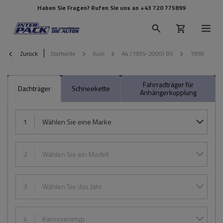
Haben Sie Fragen? Rufen Sie uns an
+43 720 775899
Zurück
Startseite
Audi
A4 (1995-2000) B5
1998
Fahrradträger für
Dachträger
Schneekette
Anhängerkupplung
1
Wählen Sie eine Marke
2
Wählen Sie ein Modell
3
Wählen Sie das Jahr
4
Karosserietyp