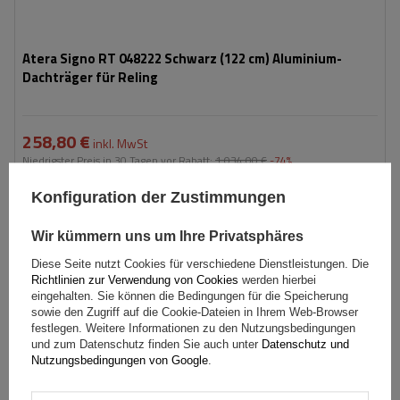
Atera Signo RT 048222 Schwarz (122 cm) Aluminium-
Dachträger für Reling
258,80 €
inkl. MwSt
Niedrigster Preis in 30 Tagen vor Rabatt:
1 034,00 €
-74%
inkl. MwSt
Normaler Preis:
272,39 €
-5%
Konfiguration der Zustimmungen
Große Menge verfügbar
Wir versenden schon am
10. August
In den
Wir kümmern uns um Ihre Privatsphäres
Warenkorb
Diese Seite nutzt Cookies für verschiedene Dienstleistungen. Die
Richtlinien zur Verwendung von Cookies
werden hierbei
eingehalten. Sie können die Bedingungen für die Speicherung
sowie den Zugriff auf die Cookie-Dateien in Ihrem Web-Browser
festlegen. Weitere Informationen zu den Nutzungsbedingungen
und zum Datenschutz finden Sie auch unter
Datenschutz und
Nutzungsbedingungen von Google
.