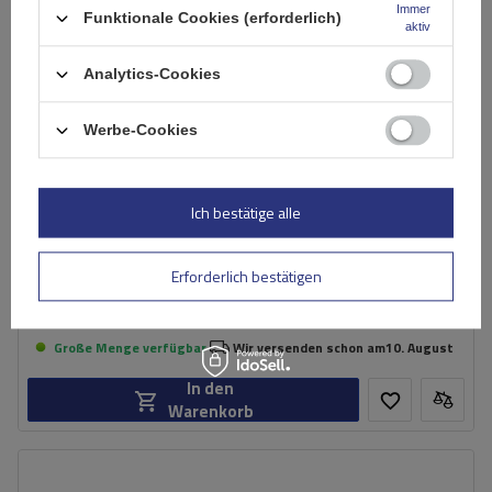
Immer
Funktionale Cookies (erforderlich)
aktiv
Analytics-Cookies
Werbe-Cookies
Ich bestätige alle
Mont Blanc AMC 5002-S46 Stahldachträger
Erforderlich bestätigen
137,29 €
inkl. MwSt
Große Menge verfügbar
Wir versenden schon am
10. August
In den
Warenkorb