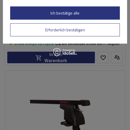
Dachträger für Reling
Ich bestätige alle
258,80 €
inkl. MwSt
Erforderlich bestätigen
Niedrigster Preis in 30 Tagen vor Rabatt:
1 034,00 €
-74%
inkl. MwSt
Normaler Preis:
272,39 €
-5%
Große Menge verfügbar
Wir versenden schon am
11. August
In den
Warenkorb