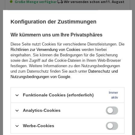
Große Menge verfügbar
Wir versenden schon am
11. August
In den
Warenkorb
Konfiguration der Zustimmungen
Wir kümmern uns um Ihre Privatsphäres
SONDERANGEBOT
Diese Seite nutzt Cookies für verschiedene Dienstleistungen. Die
Richtlinien zur Verwendung von Cookies
werden hierbei
eingehalten. Sie können die Bedingungen für die Speicherung
sowie den Zugriff auf die Cookie-Dateien in Ihrem Web-Browser
festlegen. Weitere Informationen zu den Nutzungsbedingungen
und zum Datenschutz finden Sie auch unter
Datenschutz und
Nutzungsbedingungen von Google
.
Immer
Funktionale Cookies (erforderlich)
aktiv
Analytics-Cookies
Werbe-Cookies
Atera Signo RT 048222 Schwarz (122 cm) Aluminium-