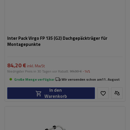
Inter Pack Virgo FP 135 (G2) Dachgepäckträger für
Montagepunkte
84,20 €
inkl. MwSt
Niedrigster Preis in 30 Tagen vor Rabatt:
99,00 €
-14%
Große Menge verfügbar
Wir versenden schon am
11. August
In den
Warenkorb
Fassungsvermögen: Fahrräder:
2
Maximales Fahrradgewicht:
22,5 kg
Nutzlast der Haltebügel:
45 kg