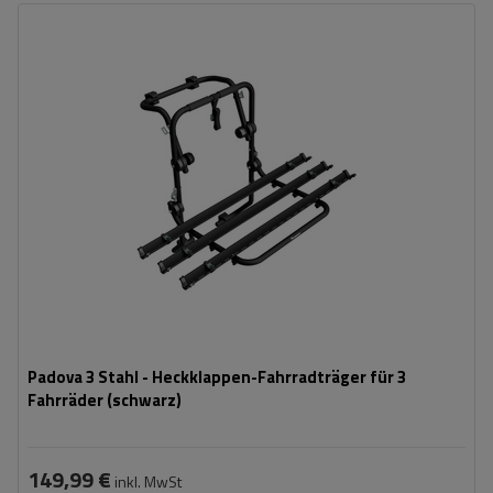
Fassungsvermögen: Fahrräder:
3
Nutzlast der Haltebügel:
45 kg
universelles Montagesystem
kompatibel mit allen Karosseriearten
Padova 3 Stahl - Heckklappen-Fahrradträger für 3
Fahrräder (schwarz)
149,99 €
inkl. MwSt