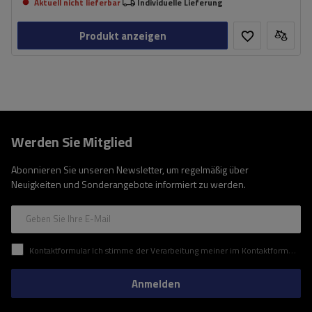
Aktuell nicht lieferbar
Individuelle Lieferung
Produkt anzeigen
Werden Sie Mitglied
Abonnieren Sie unseren Newsletter, um regelmäßig über
Neuigkeiten und Sonderangebote informiert zu werden.
Geben Sie Ihre E-Mail
Kontaktformular Ich stimme der Verarbeitung meiner im Kontaktformular enthaltenen personenbezogenen Daten gemäß der Verordnung (EU) des Europäischen Parlaments und des Rates zu.
Anmelden