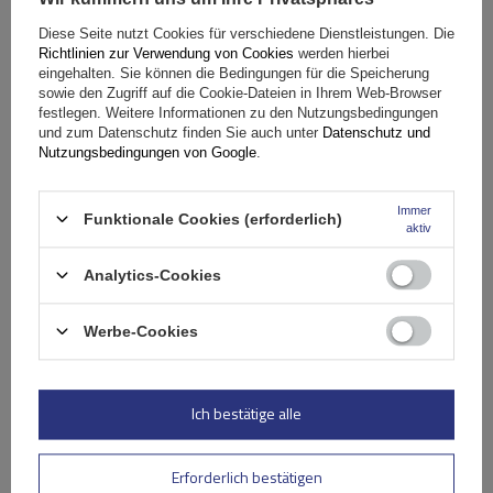
In den
Diese Seite nutzt Cookies für verschiedene Dienstleistungen. Die
Warenkorb
Richtlinien zur Verwendung von Cookies
werden hierbei
eingehalten. Sie können die Bedingungen für die Speicherung
sowie den Zugriff auf die Cookie-Dateien in Ihrem Web-Browser
festlegen. Weitere Informationen zu den Nutzungsbedingungen
und zum Datenschutz finden Sie auch unter
Datenschutz und
Nutzungsbedingungen von Google
.
Immer
Funktionale Cookies (erforderlich)
aktiv
Analytics-Cookies
Werbe-Cookies
Ich bestätige alle
Mont Blanc AMC 5400 AERO Aluminium-Dachgepäckträger
Erforderlich bestätigen
für herkömmliche Reling