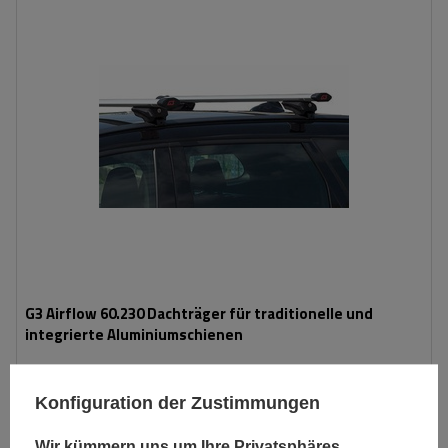
G3 Airflow 60.230 Dachträger für traditionelle und
integrierte Aluminiumschienen
154,99 €
Konfiguration der Zustimmungen
inkl. MwSt
Große Menge verfügbar
Wir versenden schon am
11. August
Wir kümmern uns um Ihre Privatsphäres