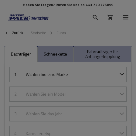
Haben Sie Fragen? Rufen Sie uns an
+43 720 775899
Zurück
Startseite
Cupra
Fahrradträger für
Dachträger
Schneekette
Anhängerkupplung
1
Wählen Sie eine Marke
2
Wählen Sie ein Modell
3
Wählen Sie das Jahr
4
Karosserietyp