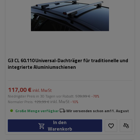
G3 CL 60.110 Universal-Dachträger für traditionelle und
integrierte Aluminiumschienen
117,00 €
inkl. MwSt
Niedrigster Preis in 30 Tagen vor Rabatt:
539,99 €
-78%
inkl. MwSt
Normaler Preis:
129,99 €
-10%
Große Menge verfügbar
Wir versenden schon am
11. August
In den
Warenkorb