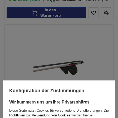
Große Menge verfügbar
Wir versenden schon am
11. August
In den
Warenkorb
Konfiguration der Zustimmungen
Wir kümmern uns um Ihre Privatsphäres
Diese Seite nutzt Cookies für verschiedene Dienstleistungen. Die
Mont Blanc AMC AERO 5417-AE49 Aluminium-
Richtlinien zur Verwendung von Cookies
werden hierbei