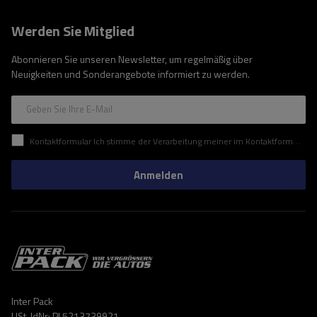
Werden Sie Mitglied
Abonnieren Sie unseren Newsletter, um regelmäßig über
Neuigkeiten und Sonderangebote informiert zu werden.
Geben Sie Ihre E-Mail
Kontaktformular Ich stimme der Verarbeitung meiner im Kontaktformular enthaltenen personenbezogenen Daten gemäß der Verordnung (EU) des Europäischen Parlaments und des Rates zu.
Anmelden
Inter Pack
USt-IdNr: PL5213739921