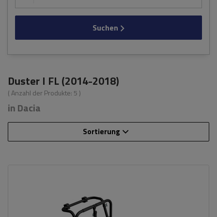
Suchen
Duster I FL (2014-2018)
( Anzahl der Produkte:
5
)
in Dacia
Sortierung
Fassungsvermögen: Fahrräder:
3
Nutzlast der Haltebügel:
45 kg
universelles Montagesystem
kompatibel mit allen Karosseriearten