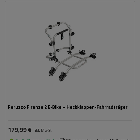
Fassungsvermögen: Fahrräder:
2
Maximales Fahrradgewicht:
22,5 kg
Nutzlast der Haltebügel:
45 kg
kompatibel mit Elektrofahrrädern
Aluminiumkonstruktion
Peruzzo Firenze 2 E-Bike – Heckklappen-Fahrradträger
179,99 €
inkl. MwSt