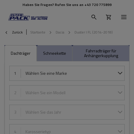
Haben Sie Fragen? Rufen Sie uns an
+43 720 775899
Zurück
Startseite
Dacia
Duster I FL (2014-2018)
Fahrradträger für
Dachträger
Schneekette
Anhängerkupplung
1
Wählen Sie eine Marke
2
Wählen Sie ein Modell
3
Wählen Sie das Jahr
4
Karosserietyp