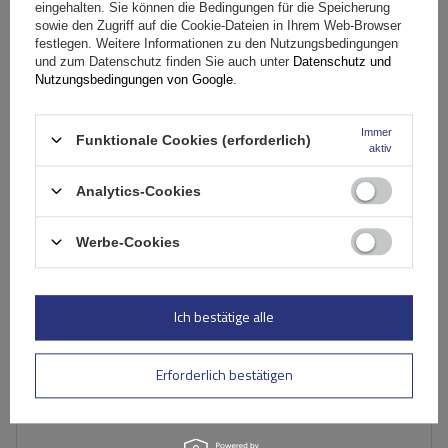
Dachgepäckträger
eingehalten. Sie können die Bedingungen für die Speicherung
sowie den Zugriff auf die Cookie-Dateien in Ihrem Web-Browser
festlegen. Weitere Informationen zu den Nutzungsbedingungen
und zum Datenschutz finden Sie auch unter
Datenschutz und
249,19 €
inkl. MwSt
Nutzungsbedingungen von Google
.
Große Menge verfügbar
Wir versenden schon am
11. August
Immer
Funktionale Cookies (erforderlich)
In den
aktiv
Warenkorb
Analytics-Cookies
Werbe-Cookies
Ich bestätige alle
Erforderlich bestätigen