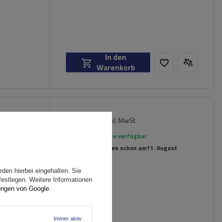
In den
Warenkorb
181,49 €
inkl. MwSt
ger
Große Menge verfügbar
Wir versenden schon am
11. August
den hierbei eingehalten. Sie
festlegen. Weitere Informationen
ungen von Google
.
Immer aktiv