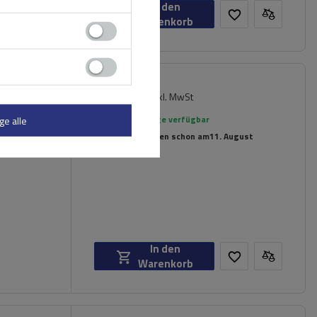
In den
Warenkorb
217,19 €
inkl. MwSt
Große Menge verfügbar
ge alle
Wir versenden schon am
11. August
In den
Warenkorb