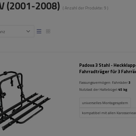
 V (2001-2008)
( Anzahl der Produkte:
9
)
anz
Padova 3 Stahl - Heckklap
Fahrradträger für 3 Fahrrä
(schwarz)
Fassungsvermögen: Fahrräder:
3
Nutzlast der Haltebügel:
45 kg
universelles Montagesystem
kompatibel mit allen Karosseriea