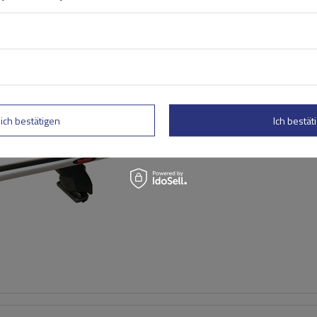
Mont Blanc AMC 5002 AERO
Aluminium-Dachträger
lich bestätigen
Ich bestäti