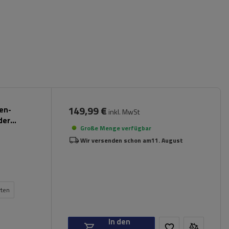
149,99 €
pen-
inkl. MwSt
der
Große Menge verfügbar
Wir versenden schon am
11. August
rten
In den