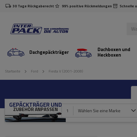
30 Tage Rückgaberecht
99% positive Rückmeldungen
Schnelle 
Dachboxen und
Dachgepäckträger
Heckboxen
Startseite
Ford
Fiesta V (2001-2008)
GEPÄCKTRÄGER UND
ZUBEHÖR ANPASSEN
1
Wählen Sie eine Marke