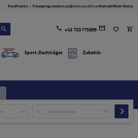
PackPoints – Treueprogramm
shop@interpack24.at
Kontakt
Mein Konto
+43 720 775899
Sport-Dachträger
Zubehör
hr
4
Karosserietyp