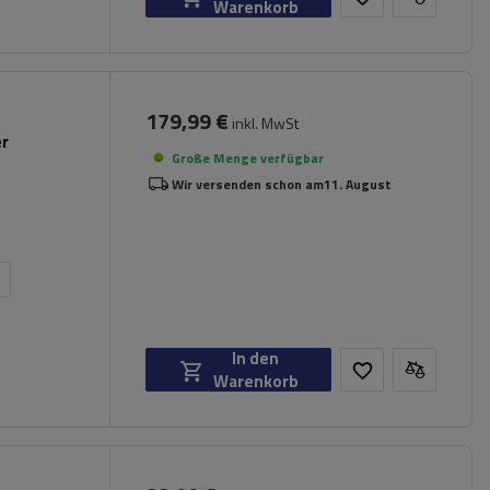
Warenkorb
179,99 €
inkl. MwSt
er
Große Menge verfügbar
Wir versenden schon am
11. August
n
In den
Warenkorb