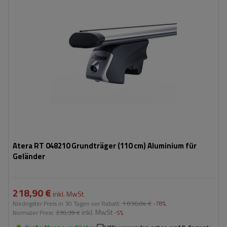
Atera RT 048210 Grundträger (110 cm) Aluminium für
Geländer
218,90 €
inkl. MwSt
Niedrigster Preis in 30 Tagen vor Rabatt:
1 036,04 €
-78%
inkl. MwSt
Normaler Preis:
230,39 €
-5%