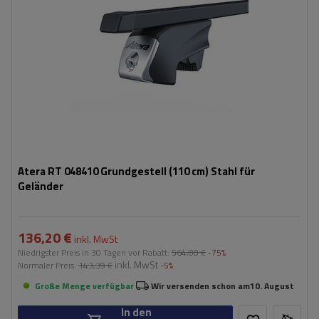
Atera RT 048410 Grundgestell (110 cm) Stahl für
Geländer
136,20 €
inkl. MwSt
Niedrigster Preis in 30 Tagen vor Rabatt:
564,00 €
-75%
inkl. MwSt
Normaler Preis:
143,39 €
-5%
Große Menge verfügbar
Wir versenden schon am
10. August
In den