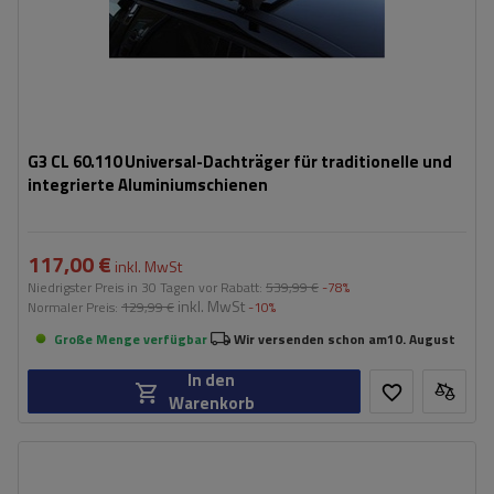
G3 CL 60.110 Universal-Dachträger für traditionelle und
integrierte Aluminiumschienen
117,00 €
inkl. MwSt
Niedrigster Preis in 30 Tagen vor Rabatt:
539,99 €
-78%
inkl. MwSt
Normaler Preis:
129,99 €
-10%
Große Menge verfügbar
Wir versenden schon am
10. August
In den
Warenkorb