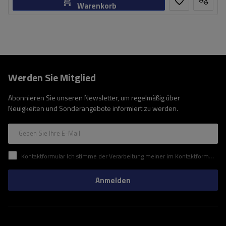
Warenkorb
Werden Sie Mitglied
Abonnieren Sie unseren Newsletter, um regelmäßig über
Neuigkeiten und Sonderangebote informiert zu werden.
Geben Sie Ihre E-Mail
Kontaktformular Ich stimme der Verarbeitung meiner im Kontaktformular enthaltenen personenbezogenen Daten gemäß der Verordnung (EU) des Europäischen Parlaments und des Rates zu.
Anmelden