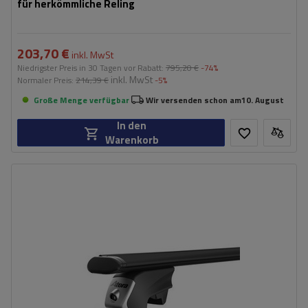
für herkömmliche Reling
203,70 €
inkl. MwSt
Niedrigster Preis in 30 Tagen vor Rabatt:
795,20 €
-74%
inkl. MwSt
Normaler Preis:
214,39 €
-5%
Große Menge verfügbar
Wir versenden schon am
10. August
In den
Warenkorb