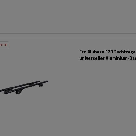
BOT
Eco Alubase 120 Dachträger
universeller Aluminium-Da
für offene Dachreling (sc