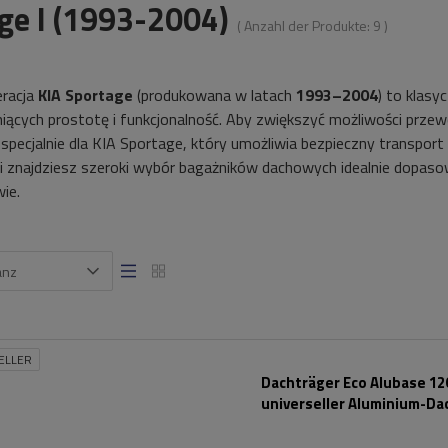
ge I (1993-2004)
( Anzahl der Produkte:
9
)
eracja
KIA Sportage
(produkowana w latach
1993–2004
) to klasy
iących prostotę i funkcjonalność. Aby zwiększyć możliwości pr
specjalnie dla KIA Sportage, który umożliwia bezpieczny transpo
ii znajdziesz szeroki wybór bagażników dachowych idealnie dopas
ie.
anz
ELLER
Dachträger Eco Alubase 120
universeller Aluminium-Da
für Reling