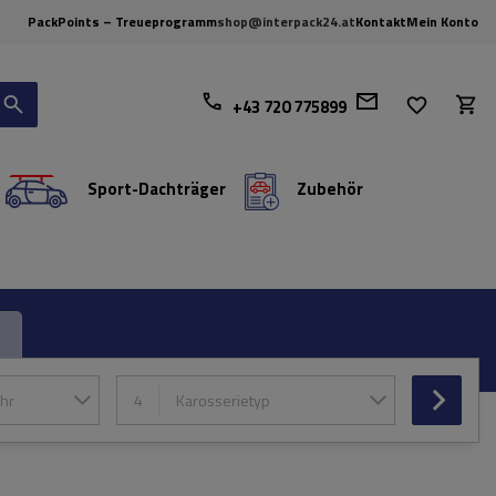
PackPoints – Treueprogramm
shop@interpack24.at
Kontakt
Mein Konto
+43 720 775899
Sport-Dachträger
Zubehör
hr
4
Karosserietyp