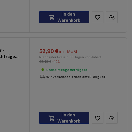
In den
Warenkorb
52,90 €
 -
inkl. MwSt
chträger
Niedrigster Preis in 30 Tagen vor Rabatt:
62,19 €
-14%
hwarz)
Große Menge verfügbar
Wir versenden schon am
10. August
In den
Warenkorb