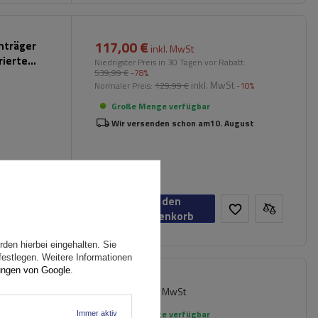
117,00 €
chträger
inkl. MwSt
rierte
Niedrigster Preis in 30 Tagen vor Rabatt:
539,99 €
-78%
inkl. MwSt
Normaler Preis:
129,99 €
-10%
Große Menge verfügbar
Wir versenden schon am
10. August
In den
Warenkorb
den hierbei eingehalten. Sie
festlegen. Weitere Informationen
ungen von Google
.
89,99 €
iversell
inkl. MwSt
rierte
Große Menge verfügbar
Immer aktiv