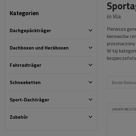
Sporta
Kategorien
in Kia
Pierwsza gen
Dachgepäckträger
kierowców cen
przeznaczony 
Dachboxen und Heckboxen
W tej kategor
bezpieczeństw
Fahrradträger
Schneeketten
Beste Relev
Sport-Dachträger
UNSER BESTS
Zubehör