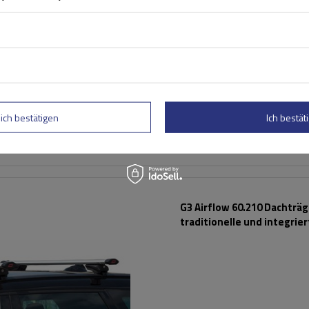
Stahlreling
lich bestätigen
Ich bestäti
G3 Airflow 60.210 Dachträg
traditionelle und integrie
Aluminiumschienen