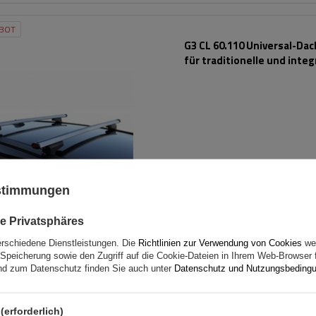
BOT
G3 CL 60.110 Universal-Da
für traditionelle und integ
Aluminiumschienen
ustimmungen
e Privatsphäres
erschiedene Dienstleistungen. Die
Richtlinien zur Verwendung von Cookies
wer
Speicherung sowie den Zugriff auf die Cookie-Dateien in Ihrem Web-Browser 
d zum Datenschutz finden Sie auch unter
Datenschutz und Nutzungsbeding
Dachträger G3 CL 61.110 un
für traditionelle und integ
(erforderlich)