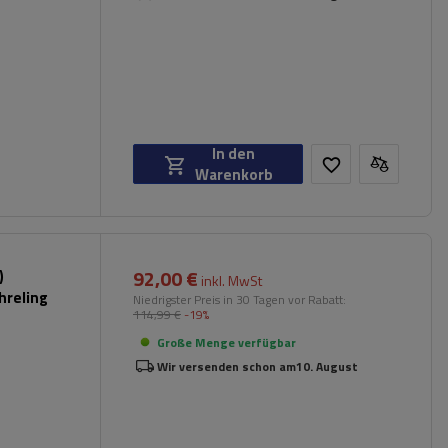
In den
Warenkorb
92,00 €
)
inkl. MwSt
hreling
Niedrigster Preis in 30 Tagen vor Rabatt:
114,99 €
-19%
Große Menge verfügbar
Wir versenden schon am
10. August