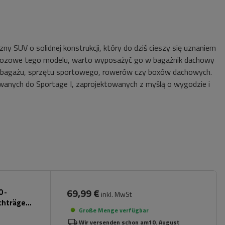
czny SUV o solidnej konstrukcji, który do dziś cieszy się uznaniem
zewozowe tego modelu, warto wyposażyć go w bagażnik dachowy
rt bagażu, sprzętu sportowego, rowerów czy boxów dachowych.
owanych do Sportage I, zaprojektowanych z myślą o wygodzie i
69,99 €
 -
inkl. MwSt
chträger
Große Menge verfügbar
Wir versenden schon am
10. August