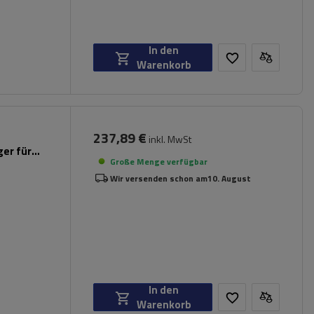
In den
Warenkorb
237,89 €
inkl. MwSt
er für
Große Menge verfügbar
Wir versenden schon am
10. August
In den
Warenkorb