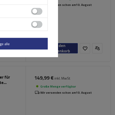
Wir versenden schon am
10. August
ge alle
In den
Warenkorb
149,99 €
er für
inkl. MwSt
rte
Große Menge verfügbar
Wir versenden schon am
10. August