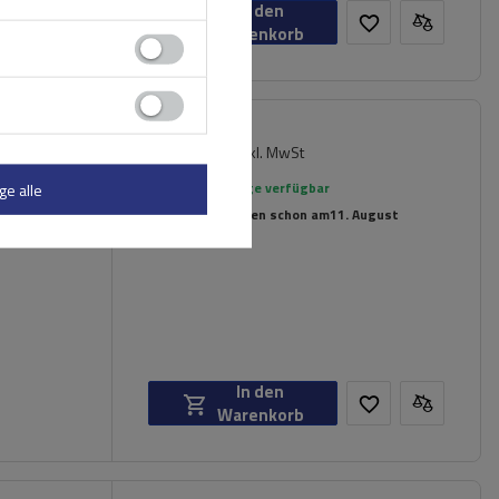
In den
Warenkorb
329,09 €
inkl. MwSt
 Füße
Große Menge verfügbar
ge alle
Wir versenden schon am
11. August
In den
Warenkorb