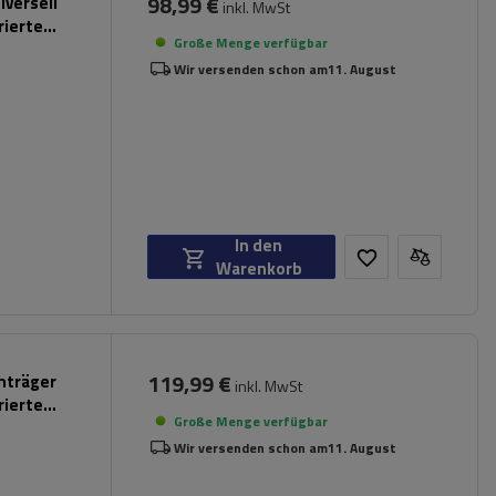
98,99 €
iversell
inkl. MwSt
rierte
Große Menge verfügbar
Wir versenden schon am
11. August
In den
Warenkorb
119,99 €
chträger
inkl. MwSt
rierte
Große Menge verfügbar
Wir versenden schon am
11. August