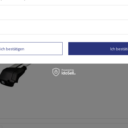
Mont Blanc Xplore
Dachträgerstangen 6604 +
lich bestätigen
Ich bestäti
7505