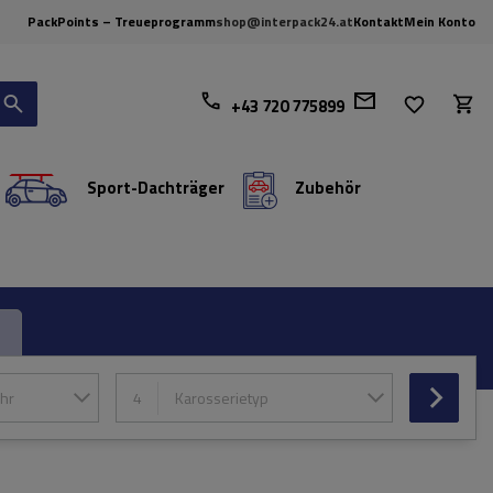
PackPoints – Treueprogramm
shop@interpack24.at
Kontakt
Mein Konto
+43 720 775899
Sport-Dachträger
Zubehör
hr
4
Karosserietyp