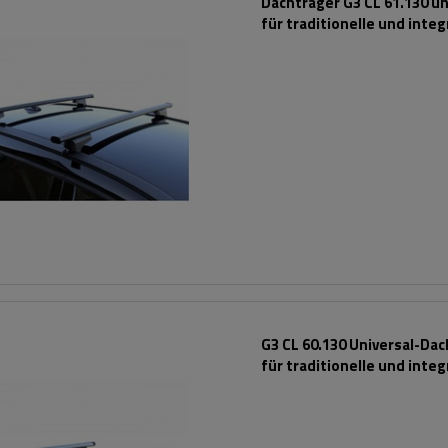
Dachträger G3 CL 61.130 un
für traditionelle und integ
Stahlreling
G3 CL 60.130 Universal-Da
für traditionelle und integ
Aluminiumschienen