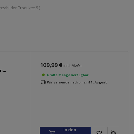
Anzahl der Produkte:
9
)
109,99 €
inkl. MwSt
en
Große Menge verfügbar
Wir versenden schon am
11. August
In den