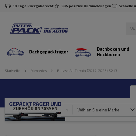
30 Tage Rückgaberecht
99% positive Rückmeldungen
Schnelle 
Dachboxen und
Dachgepäckträger
Heckboxen
Startseite
Mercedes
E-klasa All-Terrain (2017-2023) S213
GEPÄCKTRÄGER UND
ZUBEHÖR ANPASSEN
1
Wählen Sie eine Marke