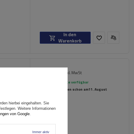
In den
Warenkorb
154,99 €
er für
inkl. MwSt
rte
Große Menge verfügbar
Wir versenden schon am
11. August
den hierbei eingehalten. Sie
festlegen. Weitere Informationen
ungen von Google
.
Immer aktiv