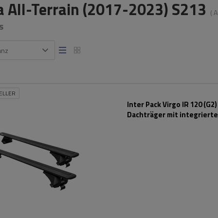
a All-Terrain (2017-2023) S213
( 
s
anz
ELLER
Inter Pack Virgo IR 120 (G2)
Dachträger mit integriert
Schienen (schwarz)