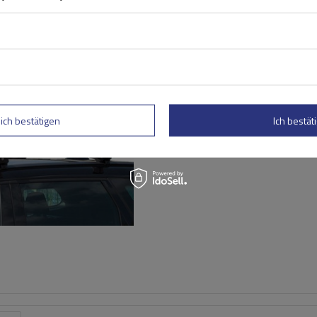
G3 Airflow 60.210 Dachträg
traditionelle und integrie
lich bestätigen
Ich bestäti
Aluminiumschienen