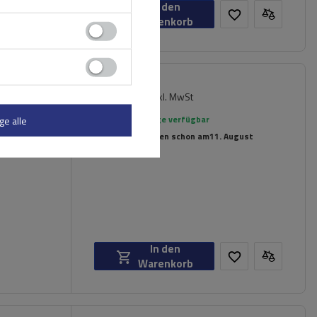
In den
Warenkorb
149,99 €
er für
inkl. MwSt
rte
Große Menge verfügbar
ge alle
Wir versenden schon am
11. August
In den
Warenkorb