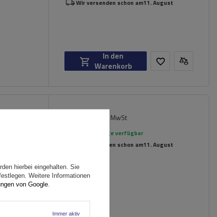
Wir versenden schon am
11. August
In den
Warenkorb
89,99 €
iversell
inkl. MwSt
rierte
Große Menge verfügbar
Wir versenden schon am
11. August
den hierbei eingehalten. Sie
festlegen. Weitere Informationen
ungen von Google
.
Immer aktiv