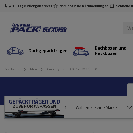
30 Tage Rückgaberecht
99% positive Rückmeldungen
Schnelle 
Dachboxen und
Dachgepäckträger
Heckboxen
Startseite
Mini
Countryman II (2017-2023) F60
GEPÄCKTRÄGER UND
ZUBEHÖR ANPASSEN
1
Wählen Sie eine Marke