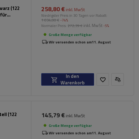
258,80 €
warz (122
inkl. MwSt
für
Niedrigster Preis in 30 Tagen vor Rabatt:
1 034,00 €
-74%
inkl. MwSt
Normaler Preis:
272,39 €
-5%
Große Menge verfügbar
Wir versenden schon am
11. August
In den
Warenkorb
145,79 €
ell (122
inkl. MwSt
Große Menge verfügbar
Wir versenden schon am
11. August