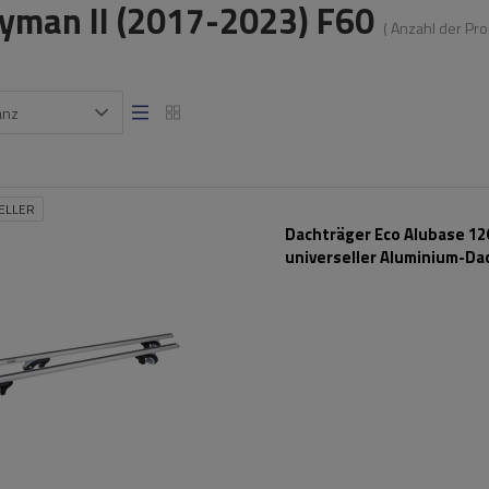
yman II (2017-2023) F60
( Anzahl der Pr
anz
ELLER
Dachträger Eco Alubase 120
universeller Aluminium-Da
für Reling