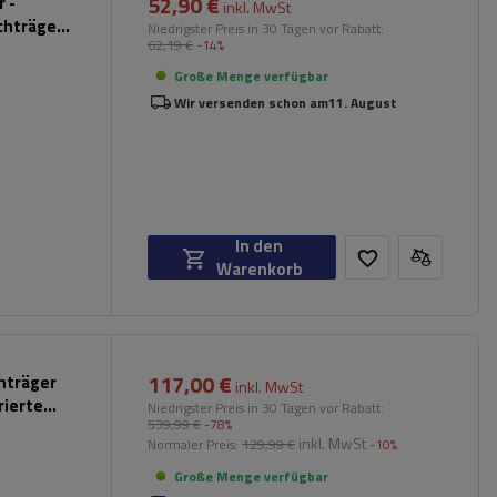
52,90 €
 -
inkl. MwSt
chträger
Niedrigster Preis in 30 Tagen vor Rabatt:
62,19 €
-14%
hwarz)
Große Menge verfügbar
Wir versenden schon am
11. August
In den
Warenkorb
117,00 €
chträger
inkl. MwSt
rierte
Niedrigster Preis in 30 Tagen vor Rabatt:
539,99 €
-78%
inkl. MwSt
Normaler Preis:
129,99 €
-10%
Große Menge verfügbar