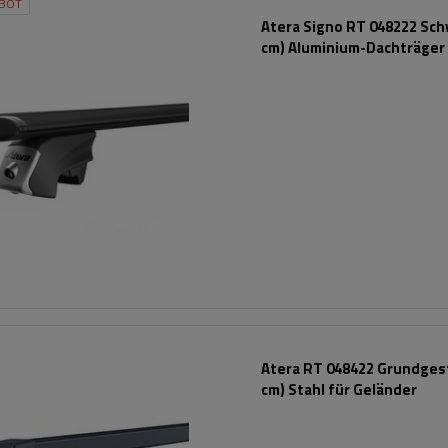
BOT
Atera Signo RT 048222 Sch
cm) Aluminium-Dachträger 
Reling
Atera RT 048422 Grundgest
cm) Stahl für Geländer