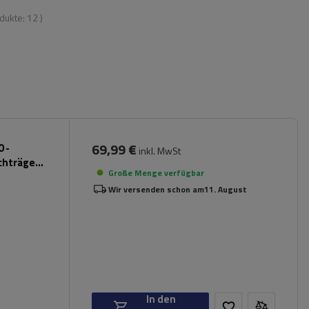
odukte:
12
)
69,99 €
 -
inkl. MwSt
chträger
Große Menge verfügbar
Wir versenden schon am
11. August
In den