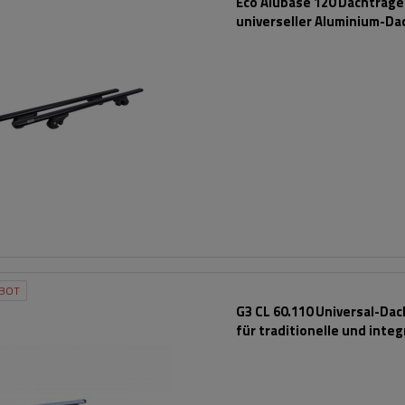
Eco Alubase 120 Dachträger
universeller Aluminium-Da
für offene Dachreling (sc
BOT
G3 CL 60.110 Universal-Da
für traditionelle und integ
Aluminiumschienen