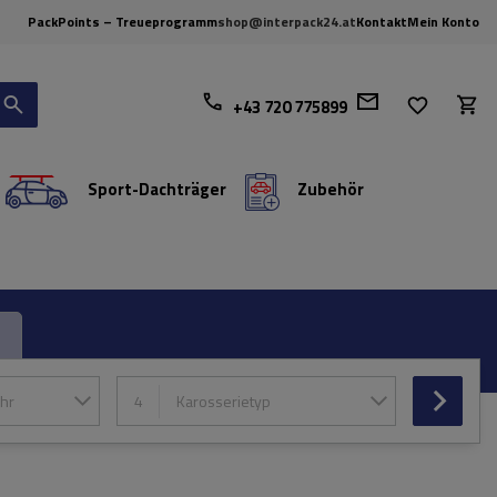
PackPoints – Treueprogramm
shop@interpack24.at
Kontakt
Mein Konto
+43 720 775899
Sport-Dachträger
Zubehör
hr
4
Karosserietyp