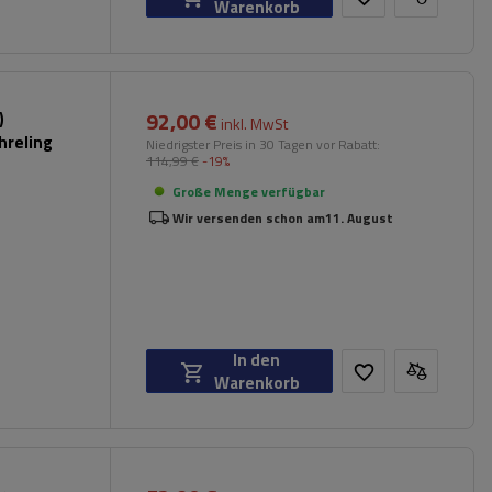
Warenkorb
92,00 €
)
inkl. MwSt
hreling
Niedrigster Preis in 30 Tagen vor Rabatt:
114,99 €
-19%
Große Menge verfügbar
Wir versenden schon am
11. August
In den
Warenkorb