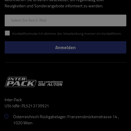
Neuigkeiten und Sonderangebote informiert zu werden.
Geben Sie Ihre E-Mail
Kontaktformular Ich stimme der Verarbeitung meiner im Kontaktformular enthaltenen personenbezogenen Daten gemäß der Verordnung (EU) des Europäischen Parlaments und des Rates zu.
Anmelden
Inter Pack
USt-IdNr: PL5213739921
Österreichisch Rückgabelager: Franzensbrückenstrasse 14 ,
1020 Wien