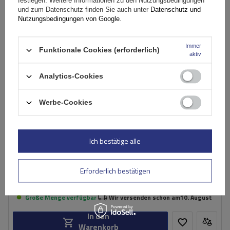
festlegen. Weitere Informationen zu den Nutzungsbedingungen
und zum Datenschutz finden Sie auch unter
Datenschutz und
Nutzungsbedingungen von Google
.
Immer
Funktionale Cookies (erforderlich)
aktiv
Analytics-Cookies
Werbe-Cookies
G3 Airflow 60.230 Dachträger für traditionelle und
Ich bestätige alle
integrierte Aluminiumschienen
Erforderlich bestätigen
154,99 €
inkl. MwSt
Große Menge verfügbar
Wir versenden schon am
10. August
In den
Warenkorb