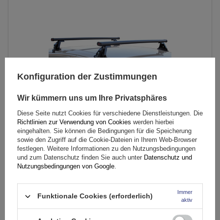
Konfiguration der Zustimmungen
Wir kümmern uns um Ihre Privatsphäres
Diese Seite nutzt Cookies für verschiedene Dienstleistungen. Die
Richtlinien zur Verwendung von Cookies
werden hierbei
G3 Pacific Dachträger 65.130-68.086 Stahl
eingehalten. Sie können die Bedingungen für die Speicherung
sowie den Zugriff auf die Cookie-Dateien in Ihrem Web-Browser
festlegen. Weitere Informationen zu den Nutzungsbedingungen
119,69 €
und zum Datenschutz finden Sie auch unter
Datenschutz und
inkl. MwSt
Nutzungsbedingungen von Google
.
Große Menge verfügbar
Wir versenden schon am
11. August
Immer
In den
Funktionale Cookies (erforderlich)
aktiv
Warenkorb