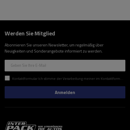
Werden Sie Mitglied
Abonnieren Sie unseren Newsletter, um regelmäßig über
Neuigkeiten und Sonderangebote informiert zu werden.
Geben Sie Ihre E-Mail
Kontaktformular Ich stimme der Verarbeitung meiner im Kontaktformular enthaltenen personenbezogenen Daten gemäß der Verordnung (EU) des Europäischen Parlaments und des Rates zu.
Anmelden