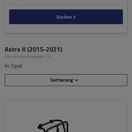
Suchen
Astra K (2015-2021)
( Anzahl der Produkte:
11
)
in Opel
Sortierung
Fassungsvermögen: Fahrräder:
3
Nutzlast der Haltebügel:
45 kg
universelles Montagesystem
kompatibel mit allen Karosseriearten