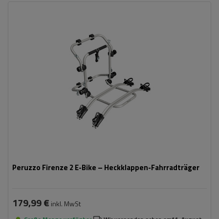
Fassungsvermögen: Fahrräder:
2
Maximales Fahrradgewicht:
22,5 kg
Nutzlast der Haltebügel:
45 kg
kompatibel mit Elektrofahrrädern
Aluminiumkonstruktion
Peruzzo Firenze 2 E-Bike – Heckklappen-Fahrradträger
179,99 €
inkl. MwSt