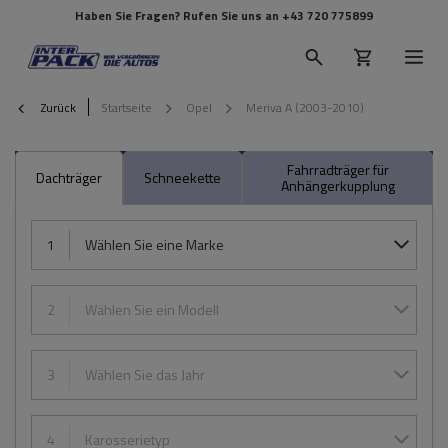
Haben Sie Fragen? Rufen Sie uns an
+43 720 775899
Zurück
Startseite
Opel
Meriva A (2003-2010)
Fahrradträger für
Dachträger
Schneekette
Anhängerkupplung
1
Wählen Sie eine Marke
2
Wählen Sie ein Modell
3
Wählen Sie das Jahr
4
Karosserietyp