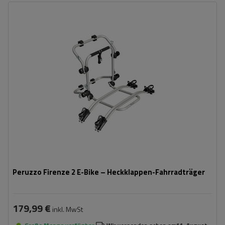
Fassungsvermögen: Fahrräder:
2
Maximales Fahrradgewicht:
22,5 kg
Nutzlast der Haltebügel:
45 kg
kompatibel mit Elektrofahrrädern
Aluminiumkonstruktion
Peruzzo Firenze 2 E-Bike – Heckklappen-Fahrradträger
179,99 €
inkl. MwSt