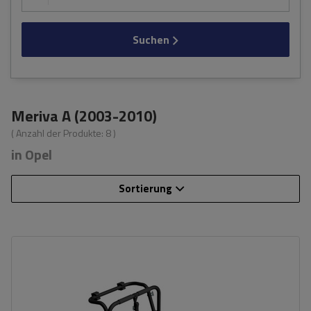
Suchen
Meriva A (2003-2010)
( Anzahl der Produkte:
8
)
in Opel
Sortierung
Fassungsvermögen: Fahrräder:
3
Nutzlast der Haltebügel:
45 kg
universelles Montagesystem
kompatibel mit allen Karosseriearten