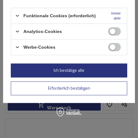
Immer
Funktionale Cookies (erforderlich)
aktiv
Analytics-Cookies
Werbe-Cookies
Mont Blanc AMC Universal-Dachgepäckträger aus Stahl
Ich bestätige alle
132,59 €
inkl. MwSt
Erforderlich bestätigen
Große Menge verfügbar
Wir versenden schon am
11. August
In den
Warenkorb