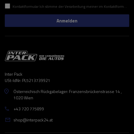
Kontaktformular Ich stimme der Verarbeitung meiner im Kontaktformular enthaltenen personenbezogenen Daten gemäß der Verordnung (EU) des Europäischen Parlaments und des Rates zu.
Anmelden
Inter Pack
USt-IdNr: PL5213739921
Österreichisch Rückgabelager: Franzensbrückenstrasse 14 ,
1020 Wien
+43 720 775899
shop@interpack24.at