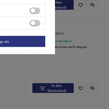
In den
Warenkorb
89,99 €
iversell
inkl. MwSt
rierte
Große Menge verfügbar
ge alle
Wir versenden schon am
10. August
In den
Warenkorb