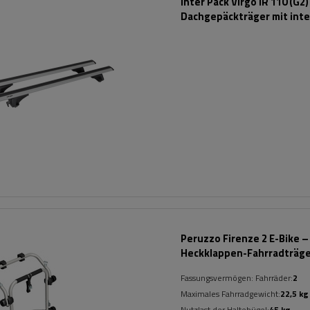
Inter Pack Virgo IR 110 (G2)
Dachgepäckträger mit inte
Reling
Peruzzo Firenze 2 E-Bike –
Heckklappen-Fahrradträg
Fassungsvermögen: Fahrräder:
2
Maximales Fahrradgewicht:
22,5 kg
Nutzlast der Haltebügel:
45 kg