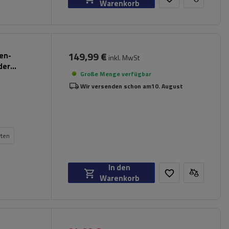
Warenkorb
149,99 €
pen-
inkl. MwSt
der
Große Menge verfügbar
Wir versenden schon am
10. August
rten
In den
Warenkorb