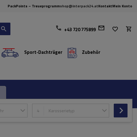
PackPoints – Treueprogramm
shop@interpack24.at
Kontakt
Mein Konto
+43 720 775899
Sport-Dachträger
Zubehör
hr
4
Karosserietyp