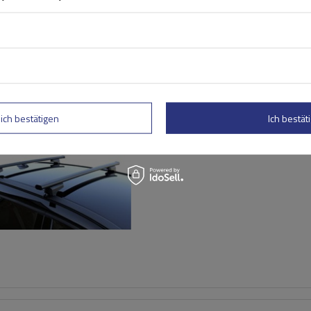
Dachträger G3 CL 61.110 un
für traditionelle und integ
lich bestätigen
Ich bestäti
Stahlreling