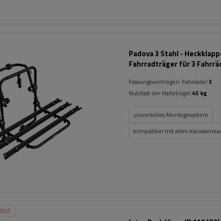
Padova 3 Stahl - Heckklap
Fahrradträger für 3 Fahrrä
(schwarz)
Fassungsvermögen: Fahrräder:
3
Nutzlast der Haltebügel:
45 kg
universelles Montagesystem
kompatibel mit allen Karosseriea
BOT