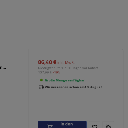
86,40 €
inkl. MwSt
en
Niedrigster Preis in 30 Tagen vor Rabatt:
107,99 €
-19%
Große Menge verfügbar
Wir versenden schon am
10. August
In den