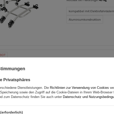
kompatibel mit Elektrofahrräder
Aluminiumkonstruktion
BOT
G3 CL 60.110 Universal-Da
für traditionelle und integ
ustimmungen
Aluminiumschienen
e Privatsphäres
erschiedene Dienstleistungen. Die
Richtlinien zur Verwendung von Cookies
wer
Speicherung sowie den Zugriff auf die Cookie-Dateien in Ihrem Web-Browser 
d zum Datenschutz finden Sie auch unter
Datenschutz und Nutzungsbeding
(erforderlich)