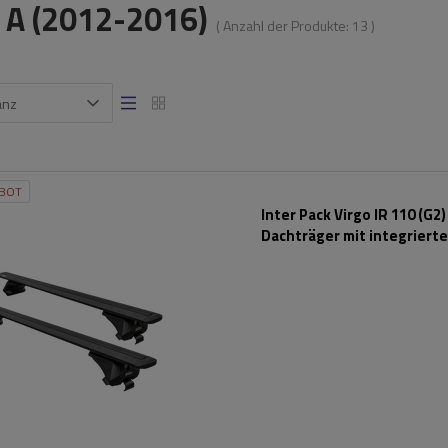
A (2012-2016)
( Anzahl der Produkte:
13
)
anz
BOT
Inter Pack Virgo IR 110 (G2)
Dachträger mit integriert
Schienen (schwarz)