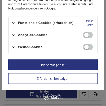
und zum Datenschutz finden Sie auch unter
Datenschutz und
Nutzungsbedingungen von Google
.
Immer
Funktionale Cookies (erforderlich)
aktiv
Analytics-Cookies
Werbe-Cookies
Mont Blanc Xplore Dachträgerstangen 6606 + Füße 7504
Ich bestätige alle
329,09 €
inkl. MwSt
Erforderlich bestätigen
Große Menge verfügbar
Wir versenden schon am
11. August
In den
Warenkorb