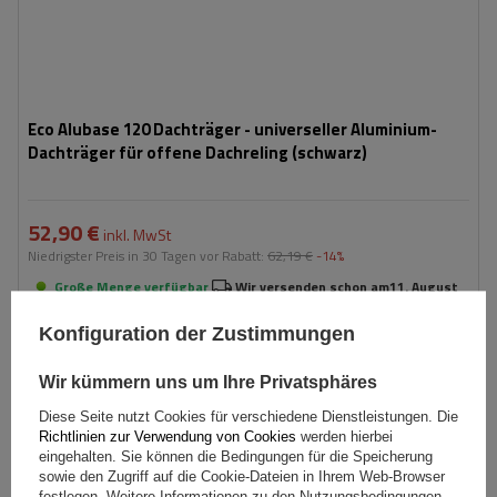
Eco Alubase 120 Dachträger - universeller Aluminium-
Dachträger für offene Dachreling (schwarz)
52,90 €
inkl. MwSt
Niedrigster Preis in 30 Tagen vor Rabatt:
62,19 €
-14%
Große Menge verfügbar
Wir versenden schon am
11. August
In den
Konfiguration der Zustimmungen
Warenkorb
Wir kümmern uns um Ihre Privatsphäres
Diese Seite nutzt Cookies für verschiedene Dienstleistungen. Die
Richtlinien zur Verwendung von Cookies
werden hierbei
eingehalten. Sie können die Bedingungen für die Speicherung
sowie den Zugriff auf die Cookie-Dateien in Ihrem Web-Browser
festlegen. Weitere Informationen zu den Nutzungsbedingungen