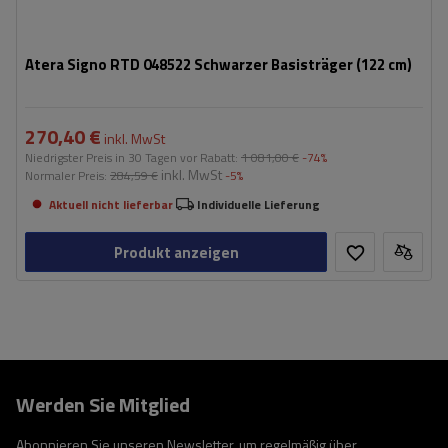
Atera Signo RTD 048522 Schwarzer Basisträger (122 cm)
270,40 €
inkl. MwSt
Niedrigster Preis in 30 Tagen vor Rabatt:
1 081,00 €
-74%
inkl. MwSt
Normaler Preis:
284,59 €
-5%
Aktuell nicht lieferbar
Individuelle Lieferung
Produkt anzeigen
Werden Sie Mitglied
Abonnieren Sie unseren Newsletter, um regelmäßig über