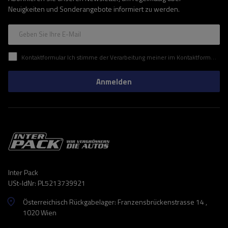
Neuigkeiten und Sonderangebote informiert zu werden.
Geben Sie Ihre E-Mail
Kontaktformular Ich stimme der Verarbeitung meiner im Kontaktformular enthaltenen personenbezogenen Daten gemäß der Verordnung (EU) des Europäischen Parlaments und des Rates zu.
Anmelden
Inter Pack
USt-IdNr: PL5213739921
Österreichisch Rückgabelager: Franzensbrückenstrasse 14 ,
1020 Wien