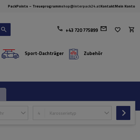
PackPoints – Treueprogramm
shop@interpack24.at
Kontakt
Mein Konto
+43 720 775899
Sport-Dachträger
Zubehör
hr
4
Karosserietyp