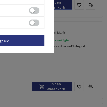
In den
Warenkorb
154,99 €
er für
inkl. MwSt
rte
Große Menge verfügbar
ge alle
Wir versenden schon am
11. August
In den
Warenkorb