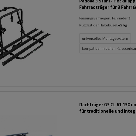
Padova 3 Stahl - Heckklap
Fahrradträger für 3 Fahrrä
(schwarz)
Fassungsvermögen: Fahrräder:
3
Nutzlast der Haltebügel:
45 kg
universelles Montagesystem
kompatibel mit allen Karosseriea
Dachträger G3 CL 61.130 un
für traditionelle und integ
Stahlreling