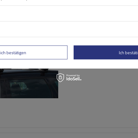
G3 Airflow 60.230 Dachträg
traditionelle und integrie
lich bestätigen
Ich bestäti
Aluminiumschienen