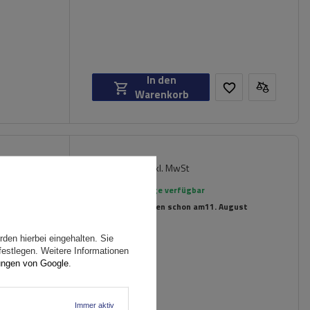
In den
Warenkorb
119,99 €
chträger
inkl. MwSt
rierte
Große Menge verfügbar
Wir versenden schon am
11. August
den hierbei eingehalten. Sie
festlegen. Weitere Informationen
ungen von Google
.
Immer aktiv