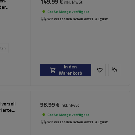
149,99 €
pen-
inkl. MwSt
der
Große Menge verfügbar
Wir versenden schon am
11. August
rten
In den
Warenkorb
98,99 €
iversell
inkl. MwSt
rierte
Große Menge verfügbar
Wir versenden schon am
11. August