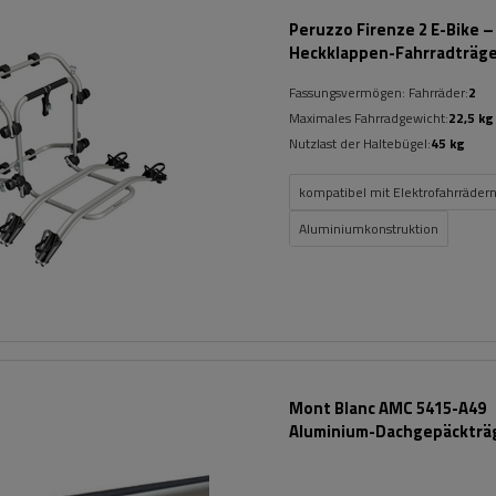
Peruzzo Firenze 2 E-Bike –
Heckklappen-Fahrradträg
Fassungsvermögen: Fahrräder:
2
Maximales Fahrradgewicht:
22,5 kg
Nutzlast der Haltebügel:
45 kg
kompatibel mit Elektrofahrräder
Aluminiumkonstruktion
Mont Blanc AMC 5415-A49
Aluminium-Dachgepäckträg
integrierte Schienen