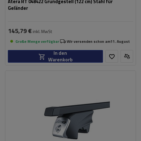
Atera RT 048422 Grundgestell (122 cm) Stahl für
Geländer
145,79 €
inkl. MwSt
Große Menge verfügbar
Wir versenden schon am
11. August
In den
Warenkorb