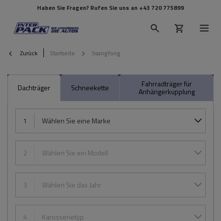
Haben Sie Fragen? Rufen Sie uns an
+43 720 775899
Zurück
Startseite
SsangYong
Fahrradträger für
Dachträger
Schneekette
Anhängerkupplung
1
Wählen Sie eine Marke
2
Wählen Sie ein Modell
3
Wählen Sie das Jahr
4
Karosserietyp