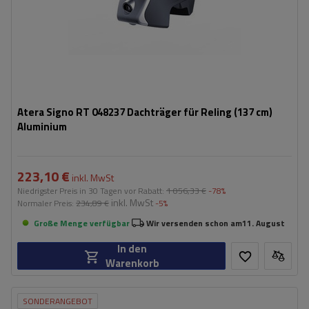
Atera Signo RT 048237 Dachträger für Reling (137 cm)
Aluminium
223,10 €
inkl. MwSt
Niedrigster Preis in 30 Tagen vor Rabatt:
1 056,33 €
-78%
inkl. MwSt
Normaler Preis:
234,89 €
-5%
Große Menge verfügbar
Wir versenden schon am
11. August
In den
Warenkorb
SONDERANGEBOT