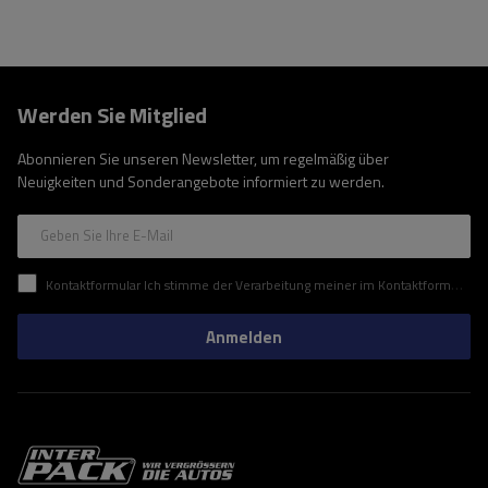
Werden Sie Mitglied
Abonnieren Sie unseren Newsletter, um regelmäßig über
Neuigkeiten und Sonderangebote informiert zu werden.
Geben Sie Ihre E-Mail
Kontaktformular Ich stimme der Verarbeitung meiner im Kontaktformular enthaltenen personenbezogenen Daten gemäß der Verordnung (EU) des Europäischen Parlaments und des Rates zu.
Anmelden