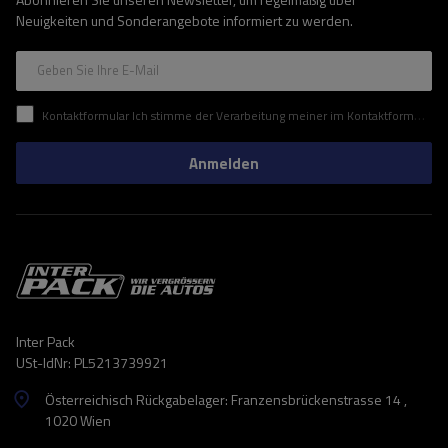
Neuigkeiten und Sonderangebote informiert zu werden.
Geben Sie Ihre E-Mail
Kontaktformular Ich stimme der Verarbeitung meiner im Kontaktformular enthaltenen personenbezogenen Daten gemäß der Verordnung (EU) des Europäischen Parlaments und des Rates zu.
Anmelden
Inter Pack
USt-IdNr: PL5213739921
Österreichisch Rückgabelager: Franzensbrückenstrasse 14 ,
1020 Wien