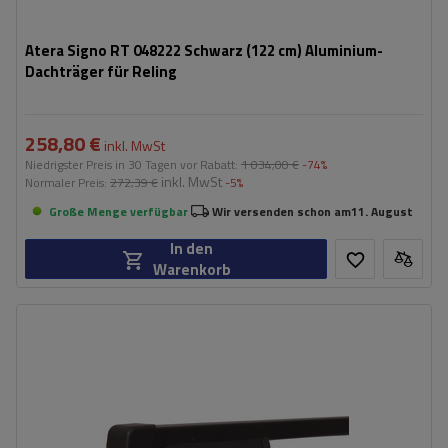
Atera Signo RT 048222 Schwarz (122 cm) Aluminium-
Dachträger für Reling
258,80 €
inkl. MwSt
Niedrigster Preis in 30 Tagen vor Rabatt:
1 034,00 €
-74%
inkl. MwSt
Normaler Preis:
272,39 €
-5%
Große Menge verfügbar
Wir versenden schon am
11. August
In den
Warenkorb