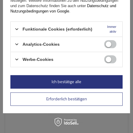
festlegen. Weitere Informationen zu den Nutzungsbedingungen
und zum Datenschutz finden Sie auch unter
Datenschutz und
237,89 €
inkl. MwSt
Nutzungsbedingungen von Google
.
Große Menge verfügbar
Wir versenden schon am
11. August
Immer
Funktionale Cookies (erforderlich)
In den
aktiv
Warenkorb
Analytics-Cookies
SONDERANGEBOT
Werbe-Cookies
Ich bestätige alle
Erforderlich bestätigen