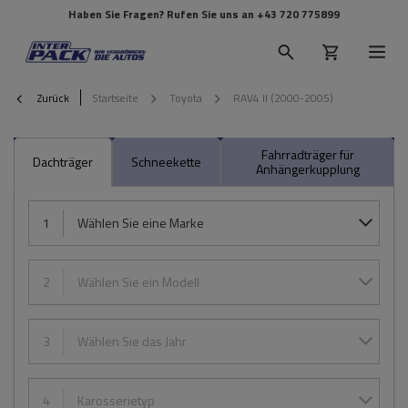
Haben Sie Fragen? Rufen Sie uns an
+43 720 775899
Zurück
Startseite
Toyota
RAV4 II (2000-2005)
Fahrradträger für
Dachträger
Schneekette
Anhängerkupplung
1
Wählen Sie eine Marke
2
Wählen Sie ein Modell
3
Wählen Sie das Jahr
4
Karosserietyp