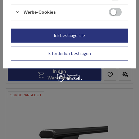
Werbe-Cookies
Mont Blanc AMC 5400 AERO Aluminium-Dachgepäckträger
für herkömmliche Reling
Ich bestätige alle
237,89 €
inkl. MwSt
Erforderlich bestätigen
Große Menge verfügbar
Wir versenden schon am
11. August
In den
Warenkorb
SONDERANGEBOT