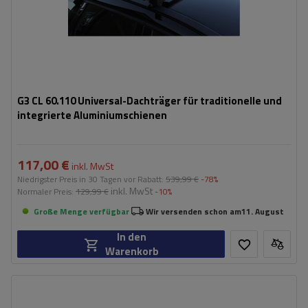
G3 CL 60.110 Universal-Dachträger für traditionelle und
integrierte Aluminiumschienen
117,00 €
inkl. MwSt
Niedrigster Preis in 30 Tagen vor Rabatt:
539,99 €
-78%
inkl. MwSt
Normaler Preis:
129,99 €
-10%
Große Menge verfügbar
Wir versenden schon am
11. August
In den
Warenkorb