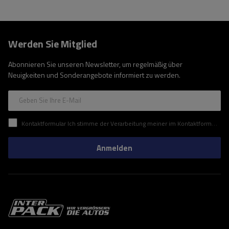
Werden Sie Mitglied
Abonnieren Sie unseren Newsletter, um regelmäßig über
Neuigkeiten und Sonderangebote informiert zu werden.
Geben Sie Ihre E-Mail
Kontaktformular Ich stimme der Verarbeitung meiner im Kontaktformular enthaltenen personenbezogenen Daten gemäß der Verordnung (EU) des Europäischen Parlaments und des Rates zu.
Anmelden