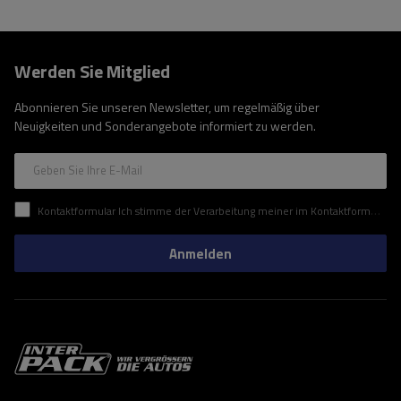
Werden Sie Mitglied
Abonnieren Sie unseren Newsletter, um regelmäßig über
Neuigkeiten und Sonderangebote informiert zu werden.
Geben Sie Ihre E-Mail
Kontaktformular Ich stimme der Verarbeitung meiner im Kontaktformular enthaltenen personenbezogenen Daten gemäß der Verordnung (EU) des Europäischen Parlaments und des Rates zu.
Anmelden