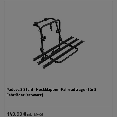
Fassungsvermögen: Fahrräder:
3
Nutzlast der Haltebügel:
45 kg
universelles Montagesystem
kompatibel mit allen Karosseriearten
Padova 3 Stahl - Heckklappen-Fahrradträger für 3
Fahrräder (schwarz)
149,99 €
inkl. MwSt