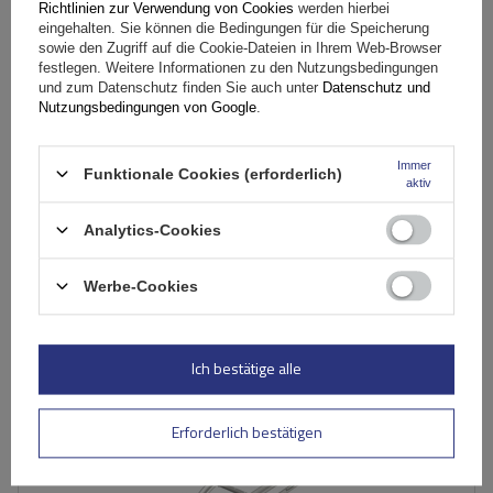
Eco Alubase 135 Dachträger - universeller Aluminium-
Richtlinien zur Verwendung von Cookies
werden hierbei
Dachträger für offene Dachreling (schwarz)
eingehalten. Sie können die Bedingungen für die Speicherung
sowie den Zugriff auf die Cookie-Dateien in Ihrem Web-Browser
festlegen. Weitere Informationen zu den Nutzungsbedingungen
und zum Datenschutz finden Sie auch unter
Datenschutz und
58,70 €
Nutzungsbedingungen von Google
.
inkl. MwSt
Niedrigster Preis in 30 Tagen vor Rabatt:
69,09 €
-15%
Große Menge verfügbar
Wir versenden schon am
11. August
Immer
Funktionale Cookies (erforderlich)
aktiv
In den
Warenkorb
Analytics-Cookies
Werbe-Cookies
Fassungsvermögen: Fahrräder:
2
Maximales Fahrradgewicht:
22,5 kg
Nutzlast der Haltebügel:
45 kg
Ich bestätige alle
kompatibel mit Elektrofahrrädern
Aluminiumkonstruktion
Erforderlich bestätigen