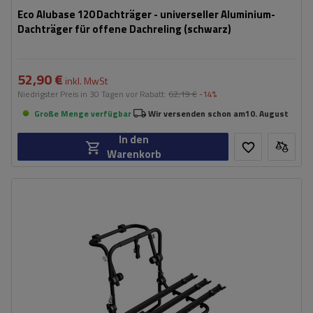
Eco Alubase 120 Dachträger - universeller Aluminium-
Dachträger für offene Dachreling (schwarz)
52,90 €
inkl. MwSt
Niedrigster Preis in 30 Tagen vor Rabatt:
62,19 €
-14%
Große Menge verfügbar
Wir versenden schon am
10. August
In den
Warenkorb
Fassungsvermögen: Fahrräder:
3
Nutzlast der Haltebügel:
45 kg
universelles Montagesystem
kompatibel mit allen Karosseriearten