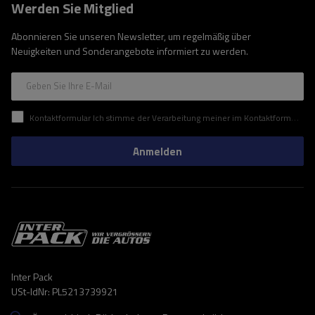
Werden Sie Mitglied
Abonnieren Sie unseren Newsletter, um regelmäßig über
Neuigkeiten und Sonderangebote informiert zu werden.
Geben Sie Ihre E-Mail
Kontaktformular Ich stimme der Verarbeitung meiner im Kontaktformular enthaltenen personenbezogenen Daten gemäß der Verordnung (EU) des Europäischen Parlaments und des Rates zu.
Anmelden
Inter Pack
USt-IdNr: PL5213739921