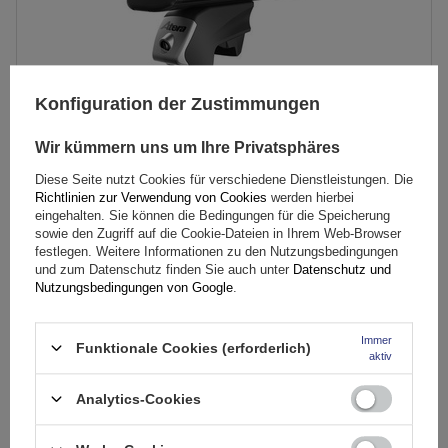
Konfiguration der Zustimmungen
Wir kümmern uns um Ihre Privatsphäres
Diese Seite nutzt Cookies für verschiedene Dienstleistungen. Die
Atera Signo RT 048222 Schwarz (122 cm) Aluminium-
Richtlinien zur Verwendung von Cookies
werden hierbei
Dachträger für Reling
eingehalten. Sie können die Bedingungen für die Speicherung
sowie den Zugriff auf die Cookie-Dateien in Ihrem Web-Browser
festlegen. Weitere Informationen zu den Nutzungsbedingungen
und zum Datenschutz finden Sie auch unter
Datenschutz und
258,80 €
inkl. MwSt
Nutzungsbedingungen von Google
.
Niedrigster Preis in 30 Tagen vor Rabatt:
1 034,00 €
-74%
inkl. MwSt
Normaler Preis:
272,39 €
-5%
Immer
Funktionale Cookies (erforderlich)
Große Menge verfügbar
Wir versenden schon am
10. August
aktiv
In den
Analytics-Cookies
Warenkorb