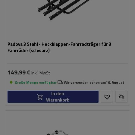
Padova 3 Stahl - Heckklappen-Fahrradträger für 3
Fahrräder (schwarz)
149,99 €
inkl. MwSt
Große Menge verfügbar
Wir versenden schon am
10. August
In den
Warenkorb
Fassungsvermögen: Fahrräder:
2
Maximales Fahrradgewicht:
22,5 kg
Nutzlast der Haltebügel:
45 kg