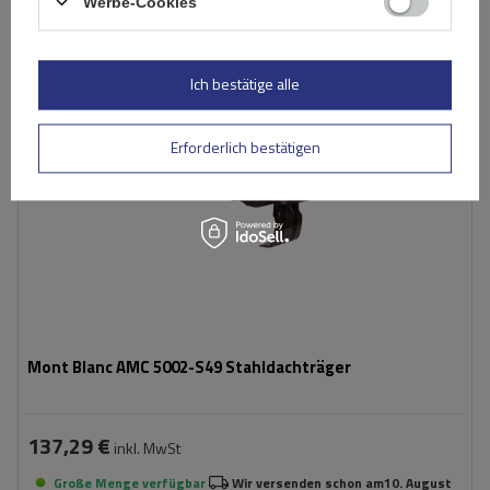
Werbe-Cookies
Ich bestätige alle
Erforderlich bestätigen
Mont Blanc AMC 5002-S49 Stahldachträger
137,29 €
inkl. MwSt
Große Menge verfügbar
Wir versenden schon am
10. August