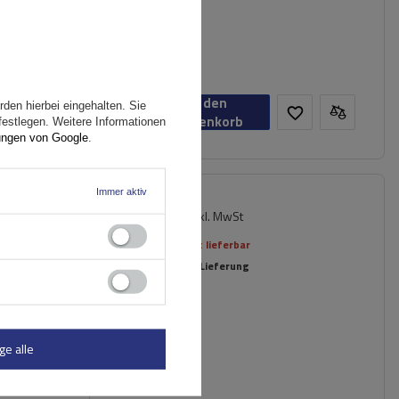
n
In den
den hierbei eingehalten. Sie
Warenkorb
festlegen. Weitere Informationen
ungen von Google
.
Immer aktiv
214,29 €
sisträger
inkl. MwSt
Aktuell nicht lieferbar
Individuelle Lieferung
ge alle