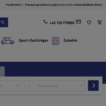
PackPoints – Treueprogramm
shop@interpack24.at
Kontakt
Mein Konto
+43 720 775899
Sport-Dachträger
Zubehör
hr
4
Karosserietyp