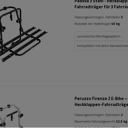
Padova 3 Stahl - Heckklap
Fahrradträger für 3 Fahrrä
(schwarz)
Fassungsvermögen: Fahrräder:
3
Nutzlast der Haltebügel:
45 kg
universelles Montagesystem
kompatibel mit allen Karosseriea
Peruzzo Firenze 2 E-Bike –
Heckklappen-Fahrradträg
Fassungsvermögen: Fahrräder:
2
Maximales Fahrradgewicht:
22,5 kg
Nutzlast der Haltebügel:
45 kg