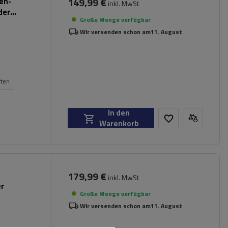
149,99 €
pen-
inkl. MwSt
der
Große Menge verfügbar
Wir versenden schon am
11. August
rten
In den
Warenkorb
179,99 €
inkl. MwSt
er
Große Menge verfügbar
Wir versenden schon am
11. August