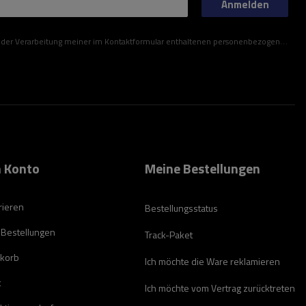
Anmelden
ner im Kontaktformular enthaltenen personenbezogenen Daten gemäß der Verordnung (EU) des Europäischen Parlaments und des Rates zu.
 Konto
Meine Bestellungen
rieren
Bestellungsstatus
 Bestellungen
Track-Paket
korb
Ich möchte die Ware reklamieren
t
Ich möchte vom Vertrag zurücktreten