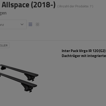
 Allspace (2018-)
( Anzahl der Produkte:
7
)
gen
anz
ELLER
Inter Pack Virgo IR 120 (G2)
Dachträger mit integriert
Schienen (schwarz)