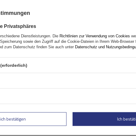
ustimmungen
kompatibel mit Elektrofahrräder
Aluminiumkonstruktion
e Privatsphäres
erschiedene Dienstleistungen. Die
Richtlinien zur Verwendung von Cookies
wer
Speicherung sowie den Zugriff auf die Cookie-Dateien in Ihrem Web-Browser 
d zum Datenschutz finden Sie auch unter
Datenschutz und Nutzungsbeding
(erforderlich)
Atera Signo RTD 048522 Ba
(122 cm)
lich bestätigen
Ich bestäti